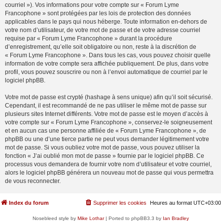
courriel »). Vos informations pour votre compte sur « Forum Lyme
Francophone » sont protégées par les lois de protection des données
applicables dans le pays qui nous héberge. Toute information en-dehors de
votre nom d’utilisateur, de votre mot de passe et de votre adresse courriel
requise par « Forum Lyme Francophone » durant la procédure
d’enregistrement, qu’elle soit obligatoire ou non, reste à la discrétion de
« Forum Lyme Francophone ». Dans tous les cas, vous pouvez choisir quelle
information de votre compte sera affichée publiquement. De plus, dans votre
profil, vous pouvez souscrire ou non à l’envoi automatique de courriel par le
logiciel phpBB.
Votre mot de passe est crypté (hashage à sens unique) afin qu’il soit sécurisé.
Cependant, il est recommandé de ne pas utiliser le même mot de passe sur
plusieurs sites Internet différents. Votre mot de passe est le moyen d’accès à
votre compte sur « Forum Lyme Francophone », conservez-le soigneusement
et en aucun cas une personne affiliée de « Forum Lyme Francophone », de
phpBB ou une d’une tierce partie ne peut vous demander légitimement votre
mot de passe. Si vous oubliez votre mot de passe, vous pouvez utiliser la
fonction « J’ai oublié mon mot de passe » fournie par le logiciel phpBB. Ce
processus vous demandera de fournir votre nom d’utilisateur et votre courriel,
alors le logiciel phpBB générera un nouveau mot de passe qui vous permettra
de vous reconnecter.
Index du forum
Supprimer les cookies
Heures au format
UTC+03:00
Nosebleed style by
Mike Lothar
| Ported to phpBB3.3 by
Ian Bradley