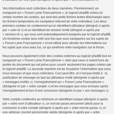
Vos informations sont collectées de deux manières. Premièrement, en
naviguant sur « Forum Lyme Francophone », le logiciel phpBB créera un
certain nombre de cookies, qui sont des petits fichiers textes téléchargés dans
les fichiers temporaires du navigateur Internet de votre ordinateur. Les deux
premiers cookies ne contiennent qu’un identifiant utilisateur (désigné ci-après
par « user-id ») et un identifiant de session invité (désigné ci-après par
« session-id »), qui vous sont automatiquement assignés par le logiciel phpBB.
Un troisième cookie sera créé une fois que vous naviguerez sur les sujets de
« Forum Lyme Francophone » et est utilisé pour stocker les informations sur
les sujets que vous avez lus, ce qui améliore votre navigation sur le forum.
Nous pouvons également créer des cookies externes au logiciel phpBB tout en
naviguant sur « Forum Lyme Francophone », bien que ceux-ci soient hors de
portée du document qui est prévu pour couvrir seulement les pages créées par
le logiciel phpBB. La seconde manière est de récupérer l’information que vous
nous envoyez et que nous collectons. Ceci peut être, et n’est pas limité à : la
publication de message en tant qu’utilisateur invité (désignée ci-après par
« messages invités »), l’enregistrement sur « Forum Lyme Francophone »
(désignée ici par « votre compte ») et les messages que vous envoyez après
l’enregistrement et lors d’une connexion (désignés ici par « vos messages »).
Votre compte contiendra au minimum un identifiant unique (désigné ci-après
par « votre nom d’utilisateur »), un mot de passe personnel utilisé pour la
connexion à votre compte (désigné ci-après par « votre mot de passe »), et
une adresse courriel personnelle valide (désignée ci-après par « votre