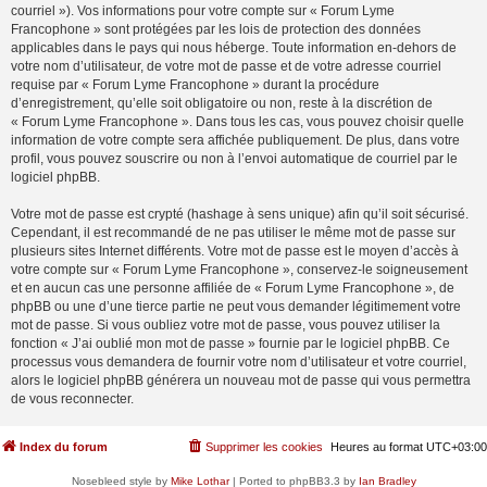
courriel »). Vos informations pour votre compte sur « Forum Lyme
Francophone » sont protégées par les lois de protection des données
applicables dans le pays qui nous héberge. Toute information en-dehors de
votre nom d’utilisateur, de votre mot de passe et de votre adresse courriel
requise par « Forum Lyme Francophone » durant la procédure
d’enregistrement, qu’elle soit obligatoire ou non, reste à la discrétion de
« Forum Lyme Francophone ». Dans tous les cas, vous pouvez choisir quelle
information de votre compte sera affichée publiquement. De plus, dans votre
profil, vous pouvez souscrire ou non à l’envoi automatique de courriel par le
logiciel phpBB.
Votre mot de passe est crypté (hashage à sens unique) afin qu’il soit sécurisé.
Cependant, il est recommandé de ne pas utiliser le même mot de passe sur
plusieurs sites Internet différents. Votre mot de passe est le moyen d’accès à
votre compte sur « Forum Lyme Francophone », conservez-le soigneusement
et en aucun cas une personne affiliée de « Forum Lyme Francophone », de
phpBB ou une d’une tierce partie ne peut vous demander légitimement votre
mot de passe. Si vous oubliez votre mot de passe, vous pouvez utiliser la
fonction « J’ai oublié mon mot de passe » fournie par le logiciel phpBB. Ce
processus vous demandera de fournir votre nom d’utilisateur et votre courriel,
alors le logiciel phpBB générera un nouveau mot de passe qui vous permettra
de vous reconnecter.
Index du forum
Supprimer les cookies
Heures au format
UTC+03:00
Nosebleed style by
Mike Lothar
| Ported to phpBB3.3 by
Ian Bradley