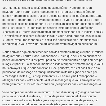
Vos informations sont collectées de deux manières. Premièrement, en
naviguant sur « Forum Lyme Francophone », le logiciel phpBB créera un
certain nombre de cookies, qui sont des petits fichiers textes téléchargés dans
les fichiers temporaires du navigateur Internet de votre ordinateur. Les deux
premiers cookies ne contiennent qu’un identifiant utilisateur (désigné ci-après
par « user-id ») et un identifiant de session invité (désigné ci-après par
« session-id »), qui vous sont automatiquement assignés par le logiciel phpBB.
Un troisième cookie sera créé une fois que vous naviguerez sur les sujets de
« Forum Lyme Francophone » et est utilisé pour stocker les informations sur
les sujets que vous avez lus, ce qui améliore votre navigation sur le forum.
Nous pouvons également créer des cookies externes au logiciel phpBB tout en
naviguant sur « Forum Lyme Francophone », bien que ceux-ci soient hors de
portée du document qui est prévu pour couvrir seulement les pages créées par
le logiciel phpBB. La seconde manière est de récupérer l’information que vous
nous envoyez et que nous collectons. Ceci peut être, et n’est pas limité à : la
publication de message en tant qu’utilisateur invité (désignée ci-après par
« messages invités »), l’enregistrement sur « Forum Lyme Francophone »
(désignée ici par « votre compte ») et les messages que vous envoyez après
l’enregistrement et lors d’une connexion (désignés ici par « vos messages »).
Votre compte contiendra au minimum un identifiant unique (désigné ci-après
par « votre nom d’utilisateur »), un mot de passe personnel utilisé pour la
connexion à votre compte (désigné ci-après par « votre mot de passe »), et
une adresse courriel personnelle valide (désignée ci-après par « votre