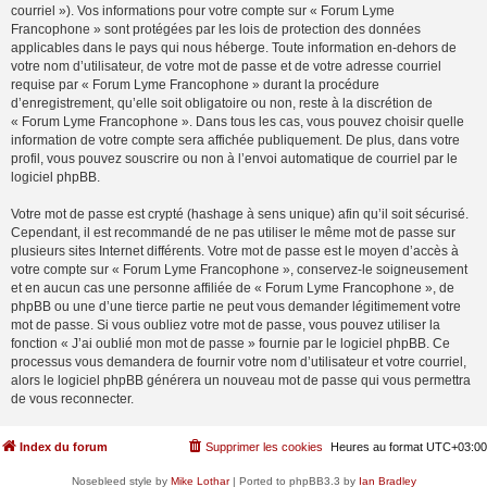
courriel »). Vos informations pour votre compte sur « Forum Lyme
Francophone » sont protégées par les lois de protection des données
applicables dans le pays qui nous héberge. Toute information en-dehors de
votre nom d’utilisateur, de votre mot de passe et de votre adresse courriel
requise par « Forum Lyme Francophone » durant la procédure
d’enregistrement, qu’elle soit obligatoire ou non, reste à la discrétion de
« Forum Lyme Francophone ». Dans tous les cas, vous pouvez choisir quelle
information de votre compte sera affichée publiquement. De plus, dans votre
profil, vous pouvez souscrire ou non à l’envoi automatique de courriel par le
logiciel phpBB.
Votre mot de passe est crypté (hashage à sens unique) afin qu’il soit sécurisé.
Cependant, il est recommandé de ne pas utiliser le même mot de passe sur
plusieurs sites Internet différents. Votre mot de passe est le moyen d’accès à
votre compte sur « Forum Lyme Francophone », conservez-le soigneusement
et en aucun cas une personne affiliée de « Forum Lyme Francophone », de
phpBB ou une d’une tierce partie ne peut vous demander légitimement votre
mot de passe. Si vous oubliez votre mot de passe, vous pouvez utiliser la
fonction « J’ai oublié mon mot de passe » fournie par le logiciel phpBB. Ce
processus vous demandera de fournir votre nom d’utilisateur et votre courriel,
alors le logiciel phpBB générera un nouveau mot de passe qui vous permettra
de vous reconnecter.
Index du forum
Supprimer les cookies
Heures au format
UTC+03:00
Nosebleed style by
Mike Lothar
| Ported to phpBB3.3 by
Ian Bradley