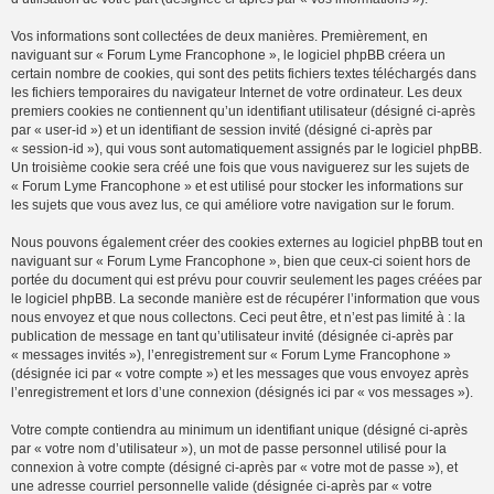
Vos informations sont collectées de deux manières. Premièrement, en
naviguant sur « Forum Lyme Francophone », le logiciel phpBB créera un
certain nombre de cookies, qui sont des petits fichiers textes téléchargés dans
les fichiers temporaires du navigateur Internet de votre ordinateur. Les deux
premiers cookies ne contiennent qu’un identifiant utilisateur (désigné ci-après
par « user-id ») et un identifiant de session invité (désigné ci-après par
« session-id »), qui vous sont automatiquement assignés par le logiciel phpBB.
Un troisième cookie sera créé une fois que vous naviguerez sur les sujets de
« Forum Lyme Francophone » et est utilisé pour stocker les informations sur
les sujets que vous avez lus, ce qui améliore votre navigation sur le forum.
Nous pouvons également créer des cookies externes au logiciel phpBB tout en
naviguant sur « Forum Lyme Francophone », bien que ceux-ci soient hors de
portée du document qui est prévu pour couvrir seulement les pages créées par
le logiciel phpBB. La seconde manière est de récupérer l’information que vous
nous envoyez et que nous collectons. Ceci peut être, et n’est pas limité à : la
publication de message en tant qu’utilisateur invité (désignée ci-après par
« messages invités »), l’enregistrement sur « Forum Lyme Francophone »
(désignée ici par « votre compte ») et les messages que vous envoyez après
l’enregistrement et lors d’une connexion (désignés ici par « vos messages »).
Votre compte contiendra au minimum un identifiant unique (désigné ci-après
par « votre nom d’utilisateur »), un mot de passe personnel utilisé pour la
connexion à votre compte (désigné ci-après par « votre mot de passe »), et
une adresse courriel personnelle valide (désignée ci-après par « votre