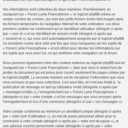
Vos informations sont collectées de deux manières. Premièrement, en
naviguant sur « Forum Lyme Francophone », le logiciel phpBB créera un
certain nombre de cookies, qui sont des petits fichiers textes téléchargés dans
les fichiers temporaires du navigateur Internet de votre ordinateur. Les deux
premiers cookies ne contiennent qu’un identifiant utilisateur (désigné ci-après
par « user-id ») et un identifiant de session invité (désigné ci-après par
« session-id »), qui vous sont automatiquement assignés par le logiciel phpBB.
Un troisième cookie sera créé une fois que vous naviguerez sur les sujets de
« Forum Lyme Francophone » et est utilisé pour stocker les informations sur
les sujets que vous avez lus, ce qui améliore votre navigation sur le forum.
Nous pouvons également créer des cookies externes au logiciel phpBB tout en
naviguant sur « Forum Lyme Francophone », bien que ceux-ci soient hors de
portée du document qui est prévu pour couvrir seulement les pages créées par
le logiciel phpBB. La seconde manière est de récupérer l’information que vous
nous envoyez et que nous collectons. Ceci peut être, et n’est pas limité à : la
publication de message en tant qu’utilisateur invité (désignée ci-après par
« messages invités »), l’enregistrement sur « Forum Lyme Francophone »
(désignée ici par « votre compte ») et les messages que vous envoyez après
l’enregistrement et lors d’une connexion (désignés ici par « vos messages »).
Votre compte contiendra au minimum un identifiant unique (désigné ci-après
par « votre nom d’utilisateur »), un mot de passe personnel utilisé pour la
connexion à votre compte (désigné ci-après par « votre mot de passe »), et
une adresse courriel personnelle valide (désignée ci-après par « votre