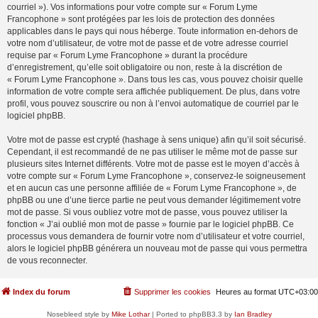
courriel »). Vos informations pour votre compte sur « Forum Lyme
Francophone » sont protégées par les lois de protection des données
applicables dans le pays qui nous héberge. Toute information en-dehors de
votre nom d’utilisateur, de votre mot de passe et de votre adresse courriel
requise par « Forum Lyme Francophone » durant la procédure
d’enregistrement, qu’elle soit obligatoire ou non, reste à la discrétion de
« Forum Lyme Francophone ». Dans tous les cas, vous pouvez choisir quelle
information de votre compte sera affichée publiquement. De plus, dans votre
profil, vous pouvez souscrire ou non à l’envoi automatique de courriel par le
logiciel phpBB.
Votre mot de passe est crypté (hashage à sens unique) afin qu’il soit sécurisé.
Cependant, il est recommandé de ne pas utiliser le même mot de passe sur
plusieurs sites Internet différents. Votre mot de passe est le moyen d’accès à
votre compte sur « Forum Lyme Francophone », conservez-le soigneusement
et en aucun cas une personne affiliée de « Forum Lyme Francophone », de
phpBB ou une d’une tierce partie ne peut vous demander légitimement votre
mot de passe. Si vous oubliez votre mot de passe, vous pouvez utiliser la
fonction « J’ai oublié mon mot de passe » fournie par le logiciel phpBB. Ce
processus vous demandera de fournir votre nom d’utilisateur et votre courriel,
alors le logiciel phpBB générera un nouveau mot de passe qui vous permettra
de vous reconnecter.
Index du forum
Supprimer les cookies
Heures au format
UTC+03:00
Nosebleed style by
Mike Lothar
| Ported to phpBB3.3 by
Ian Bradley