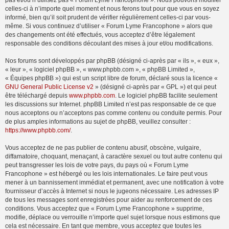
pas et/ou n’utilisez pas « Forum Lyme Francophone ». Nous pouvons modifier
celles-ci à n’importe quel moment et nous ferons tout pour que vous en soyez
informé, bien qu’il soit prudent de vérifier régulièrement celles-ci par vous-
même. Si vous continuez d’utiliser « Forum Lyme Francophone » alors que
des changements ont été effectués, vous acceptez d’être légalement
responsable des conditions découlant des mises à jour et/ou modifications.
Nos forums sont développés par phpBB (désigné ci-après par « ils », « eux »,
« leur », « logiciel phpBB », « www.phpbb.com », « phpBB Limited »,
« Équipes phpBB ») qui est un script libre de forum, déclaré sous la licence «
GNU General Public License v2
» (désigné ci-après par « GPL ») et qui peut
être téléchargé depuis
www.phpbb.com
. Le logiciel phpBB facilite seulement
les discussions sur Internet. phpBB Limited n’est pas responsable de ce que
nous acceptons ou n’acceptons pas comme contenu ou conduite permis. Pour
de plus amples informations au sujet de phpBB, veuillez consulter :
https://www.phpbb.com/
.
Vous acceptez de ne pas publier de contenu abusif, obscène, vulgaire,
diffamatoire, choquant, menaçant, à caractère sexuel ou tout autre contenu qui
peut transgresser les lois de votre pays, du pays où « Forum Lyme
Francophone » est hébergé ou les lois internationales. Le faire peut vous
mener à un bannissement immédiat et permanent, avec une notification à votre
fournisseur d’accès à Internet si nous le jugeons nécessaire. Les adresses IP
de tous les messages sont enregistrées pour aider au renforcement de ces
conditions. Vous acceptez que « Forum Lyme Francophone » supprime,
modifie, déplace ou verrouille n’importe quel sujet lorsque nous estimons que
cela est nécessaire. En tant que membre, vous acceptez que toutes les