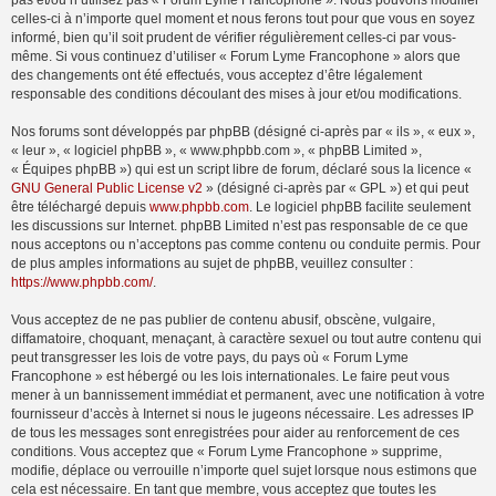
pas et/ou n’utilisez pas « Forum Lyme Francophone ». Nous pouvons modifier
celles-ci à n’importe quel moment et nous ferons tout pour que vous en soyez
informé, bien qu’il soit prudent de vérifier régulièrement celles-ci par vous-
même. Si vous continuez d’utiliser « Forum Lyme Francophone » alors que
des changements ont été effectués, vous acceptez d’être légalement
responsable des conditions découlant des mises à jour et/ou modifications.
Nos forums sont développés par phpBB (désigné ci-après par « ils », « eux »,
« leur », « logiciel phpBB », « www.phpbb.com », « phpBB Limited »,
« Équipes phpBB ») qui est un script libre de forum, déclaré sous la licence «
GNU General Public License v2
» (désigné ci-après par « GPL ») et qui peut
être téléchargé depuis
www.phpbb.com
. Le logiciel phpBB facilite seulement
les discussions sur Internet. phpBB Limited n’est pas responsable de ce que
nous acceptons ou n’acceptons pas comme contenu ou conduite permis. Pour
de plus amples informations au sujet de phpBB, veuillez consulter :
https://www.phpbb.com/
.
Vous acceptez de ne pas publier de contenu abusif, obscène, vulgaire,
diffamatoire, choquant, menaçant, à caractère sexuel ou tout autre contenu qui
peut transgresser les lois de votre pays, du pays où « Forum Lyme
Francophone » est hébergé ou les lois internationales. Le faire peut vous
mener à un bannissement immédiat et permanent, avec une notification à votre
fournisseur d’accès à Internet si nous le jugeons nécessaire. Les adresses IP
de tous les messages sont enregistrées pour aider au renforcement de ces
conditions. Vous acceptez que « Forum Lyme Francophone » supprime,
modifie, déplace ou verrouille n’importe quel sujet lorsque nous estimons que
cela est nécessaire. En tant que membre, vous acceptez que toutes les