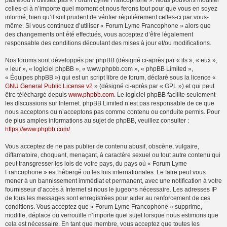
pas et/ou n’utilisez pas « Forum Lyme Francophone ». Nous pouvons modifier
celles-ci à n’importe quel moment et nous ferons tout pour que vous en soyez
informé, bien qu’il soit prudent de vérifier régulièrement celles-ci par vous-
même. Si vous continuez d’utiliser « Forum Lyme Francophone » alors que
des changements ont été effectués, vous acceptez d’être légalement
responsable des conditions découlant des mises à jour et/ou modifications.
Nos forums sont développés par phpBB (désigné ci-après par « ils », « eux »,
« leur », « logiciel phpBB », « www.phpbb.com », « phpBB Limited »,
« Équipes phpBB ») qui est un script libre de forum, déclaré sous la licence «
GNU General Public License v2
» (désigné ci-après par « GPL ») et qui peut
être téléchargé depuis
www.phpbb.com
. Le logiciel phpBB facilite seulement
les discussions sur Internet. phpBB Limited n’est pas responsable de ce que
nous acceptons ou n’acceptons pas comme contenu ou conduite permis. Pour
de plus amples informations au sujet de phpBB, veuillez consulter :
https://www.phpbb.com/
.
Vous acceptez de ne pas publier de contenu abusif, obscène, vulgaire,
diffamatoire, choquant, menaçant, à caractère sexuel ou tout autre contenu qui
peut transgresser les lois de votre pays, du pays où « Forum Lyme
Francophone » est hébergé ou les lois internationales. Le faire peut vous
mener à un bannissement immédiat et permanent, avec une notification à votre
fournisseur d’accès à Internet si nous le jugeons nécessaire. Les adresses IP
de tous les messages sont enregistrées pour aider au renforcement de ces
conditions. Vous acceptez que « Forum Lyme Francophone » supprime,
modifie, déplace ou verrouille n’importe quel sujet lorsque nous estimons que
cela est nécessaire. En tant que membre, vous acceptez que toutes les