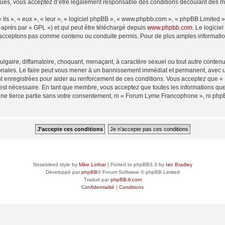
és, vous acceptez d’être légalement responsable des conditions découlant des mis
ls », « eux », « leur », « logiciel phpBB », « www.phpbb.com », « phpBB Limited »,
-après par « GPL ») et qui peut être téléchargé depuis
www.phpbb.com
. Le logicie
acceptons pas comme contenu ou conduite permis. Pour de plus amples informations
lgaire, diffamatoire, choquant, menaçant, à caractère sexuel ou tout autre contenu 
ales. Le faire peut vous mener à un bannissement immédiat et permanent, avec une 
t enregistrées pour aider au renforcement de ces conditions. Vous acceptez que
 est nécessaire. En tant que membre, vous acceptez que toutes les informations qu
 une tierce partie sans votre consentement, ni « Forum Lyme Francophone », ni p
Nosebleed style by
Mike Lothar
| Ported to phpBB3.3 by
Ian Bradley
Développé par
phpBB
® Forum Software © phpBB Limited
Traduit par
phpBB-fr.com
Confidentialité
|
Conditions