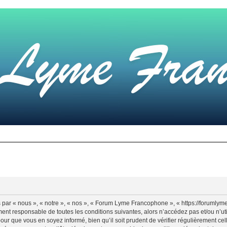
ar « nous », « notre », « nos », « Forum Lyme Francophone », « https://forumly
ement responsable de toutes les conditions suivantes, alors n’accédez pas et/ou 
pour que vous en soyez informé, bien qu’il soit prudent de vérifier régulièrement ce