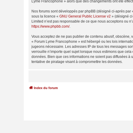
Lyme Francophone » alors que des changements ont été effectu
Nos forums sont développés par phpBB (désigné ci-après par « i
sous la licence «
GNU General Public License v2
» (désigné ci
Limited n’est pas responsable de ce que nous acceptons ou n’
https://www.phpbb.com/
.
Vous acceptez de ne pas publier de contenu abusif, obscène, vu
« Forum Lyme Francophone » est hébergé ou les lois internation
jugeons nécessaire. Les adresses IP de tous les messages son
verrouille n’importe quel sujet lorsque nous estimons que cela
données. Bien que ces informations ne soient pas diffusées à
tentative de piratage visant à compromettre les données.
Index du forum