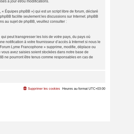
es à jour et/ou modifications.
 « Équipes phpBB ») qui est un script libre de forum, déclaré
l phpBB facilite seulement les discussions sur Internet. phpBB
 au sujet de phpBB, veuillez consulter :
qui peut transgresser les lois de votre pays, du pays où
notification à votre fournisseur d’accès à Internet si nous le
 « Forum Lyme Francophone » supprime, modifie, déplace ou
e vous avez saisies soient stockées dans notre base de
hpBB ne pourront être tenus comme responsables en cas de
Supprimer les cookies
Heures au format
UTC+03:00