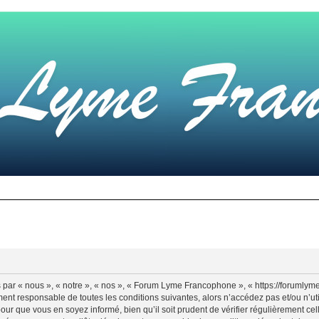
ar « nous », « notre », « nos », « Forum Lyme Francophone », « https://forumly
ement responsable de toutes les conditions suivantes, alors n’accédez pas et/ou 
pour que vous en soyez informé, bien qu’il soit prudent de vérifier régulièrement ce