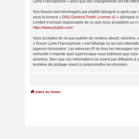
Lyme Francophone » alors que des changements ont été effectu
Nos forums sont développés par phpBB (désigné ci-après par « i
sous la licence «
GNU General Public License v2
» (désigné ci
Limited n’est pas responsable de ce que nous acceptons ou n’
https://www.phpbb.com/
.
Vous acceptez de ne pas publier de contenu abusif, obscène, vu
« Forum Lyme Francophone » est hébergé ou les lois internation
jugeons nécessaire. Les adresses IP de tous les messages son
verrouille n’importe quel sujet lorsque nous estimons que cela
données. Bien que ces informations ne soient pas diffusées à
tentative de piratage visant à compromettre les données.
Index du forum