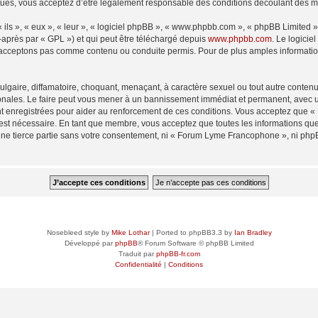
és, vous acceptez d’être légalement responsable des conditions découlant des mis
ls », « eux », « leur », « logiciel phpBB », « www.phpbb.com », « phpBB Limited »,
-après par « GPL ») et qui peut être téléchargé depuis
www.phpbb.com
. Le logicie
acceptons pas comme contenu ou conduite permis. Pour de plus amples informations
lgaire, diffamatoire, choquant, menaçant, à caractère sexuel ou tout autre contenu 
ales. Le faire peut vous mener à un bannissement immédiat et permanent, avec une 
t enregistrées pour aider au renforcement de ces conditions. Vous acceptez que
 est nécessaire. En tant que membre, vous acceptez que toutes les informations qu
 une tierce partie sans votre consentement, ni « Forum Lyme Francophone », ni p
Nosebleed style by
Mike Lothar
| Ported to phpBB3.3 by
Ian Bradley
Développé par
phpBB
® Forum Software © phpBB Limited
Traduit par
phpBB-fr.com
Confidentialité
|
Conditions