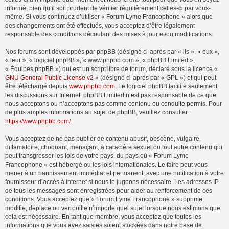
informé, bien qu’il soit prudent de vérifier régulièrement celles-ci par vous-
même. Si vous continuez d’utiliser « Forum Lyme Francophone » alors que
des changements ont été effectués, vous acceptez d’être légalement
responsable des conditions découlant des mises à jour et/ou modifications.
Nos forums sont développés par phpBB (désigné ci-après par « ils », « eux »,
« leur », « logiciel phpBB », « www.phpbb.com », « phpBB Limited »,
« Équipes phpBB ») qui est un script libre de forum, déclaré sous la licence «
GNU General Public License v2
» (désigné ci-après par « GPL ») et qui peut
être téléchargé depuis
www.phpbb.com
. Le logiciel phpBB facilite seulement
les discussions sur Internet. phpBB Limited n’est pas responsable de ce que
nous acceptons ou n’acceptons pas comme contenu ou conduite permis. Pour
de plus amples informations au sujet de phpBB, veuillez consulter :
https://www.phpbb.com/
.
Vous acceptez de ne pas publier de contenu abusif, obscène, vulgaire,
diffamatoire, choquant, menaçant, à caractère sexuel ou tout autre contenu qui
peut transgresser les lois de votre pays, du pays où « Forum Lyme
Francophone » est hébergé ou les lois internationales. Le faire peut vous
mener à un bannissement immédiat et permanent, avec une notification à votre
fournisseur d’accès à Internet si nous le jugeons nécessaire. Les adresses IP
de tous les messages sont enregistrées pour aider au renforcement de ces
conditions. Vous acceptez que « Forum Lyme Francophone » supprime,
modifie, déplace ou verrouille n’importe quel sujet lorsque nous estimons que
cela est nécessaire. En tant que membre, vous acceptez que toutes les
informations que vous avez saisies soient stockées dans notre base de