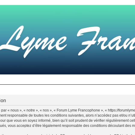
ion
ar « nous », « notre », « nos », « Forum Lyme Francophone », « https://forumly
ement responsable de toutes les conditions suivantes, alors n’accédez pas et/ou 
pour que vous en soyez informé, bien qu’il soit prudent de vérifier régulièrement ce
és, vous acceptez d’être légalement responsable des conditions découlant des mis