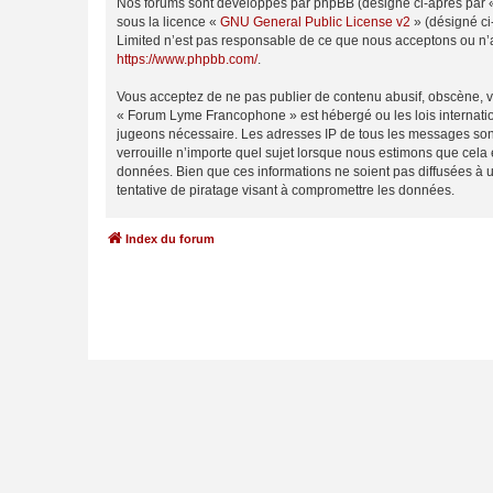
Nos forums sont développés par phpBB (désigné ci-après par « i
sous la licence «
GNU General Public License v2
» (désigné ci
Limited n’est pas responsable de ce que nous acceptons ou n’
https://www.phpbb.com/
.
Vous acceptez de ne pas publier de contenu abusif, obscène, vu
« Forum Lyme Francophone » est hébergé ou les lois internation
jugeons nécessaire. Les adresses IP de tous les messages son
verrouille n’importe quel sujet lorsque nous estimons que cela
données. Bien que ces informations ne soient pas diffusées à
tentative de piratage visant à compromettre les données.
Index du forum