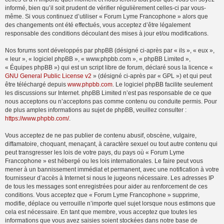
informé, bien qu’il soit prudent de vérifier régulièrement celles-ci par vous-
même. Si vous continuez d’utiliser « Forum Lyme Francophone » alors que
des changements ont été effectués, vous acceptez d’être légalement
responsable des conditions découlant des mises à jour et/ou modifications.
Nos forums sont développés par phpBB (désigné ci-après par « ils », « eux »,
« leur », « logiciel phpBB », « www.phpbb.com », « phpBB Limited »,
« Équipes phpBB ») qui est un script libre de forum, déclaré sous la licence «
GNU General Public License v2
» (désigné ci-après par « GPL ») et qui peut
être téléchargé depuis
www.phpbb.com
. Le logiciel phpBB facilite seulement
les discussions sur Internet. phpBB Limited n’est pas responsable de ce que
nous acceptons ou n’acceptons pas comme contenu ou conduite permis. Pour
de plus amples informations au sujet de phpBB, veuillez consulter :
https://www.phpbb.com/
.
Vous acceptez de ne pas publier de contenu abusif, obscène, vulgaire,
diffamatoire, choquant, menaçant, à caractère sexuel ou tout autre contenu qui
peut transgresser les lois de votre pays, du pays où « Forum Lyme
Francophone » est hébergé ou les lois internationales. Le faire peut vous
mener à un bannissement immédiat et permanent, avec une notification à votre
fournisseur d’accès à Internet si nous le jugeons nécessaire. Les adresses IP
de tous les messages sont enregistrées pour aider au renforcement de ces
conditions. Vous acceptez que « Forum Lyme Francophone » supprime,
modifie, déplace ou verrouille n’importe quel sujet lorsque nous estimons que
cela est nécessaire. En tant que membre, vous acceptez que toutes les
informations que vous avez saisies soient stockées dans notre base de