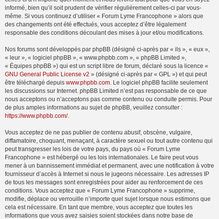
informé, bien qu’il soit prudent de vérifier régulièrement celles-ci par vous-
même. Si vous continuez d’utiliser « Forum Lyme Francophone » alors que
des changements ont été effectués, vous acceptez d’être légalement
responsable des conditions découlant des mises à jour et/ou modifications.
Nos forums sont développés par phpBB (désigné ci-après par « ils », « eux »,
« leur », « logiciel phpBB », « www.phpbb.com », « phpBB Limited »,
« Équipes phpBB ») qui est un script libre de forum, déclaré sous la licence «
GNU General Public License v2
» (désigné ci-après par « GPL ») et qui peut
être téléchargé depuis
www.phpbb.com
. Le logiciel phpBB facilite seulement
les discussions sur Internet. phpBB Limited n’est pas responsable de ce que
nous acceptons ou n’acceptons pas comme contenu ou conduite permis. Pour
de plus amples informations au sujet de phpBB, veuillez consulter :
https://www.phpbb.com/
.
Vous acceptez de ne pas publier de contenu abusif, obscène, vulgaire,
diffamatoire, choquant, menaçant, à caractère sexuel ou tout autre contenu qui
peut transgresser les lois de votre pays, du pays où « Forum Lyme
Francophone » est hébergé ou les lois internationales. Le faire peut vous
mener à un bannissement immédiat et permanent, avec une notification à votre
fournisseur d’accès à Internet si nous le jugeons nécessaire. Les adresses IP
de tous les messages sont enregistrées pour aider au renforcement de ces
conditions. Vous acceptez que « Forum Lyme Francophone » supprime,
modifie, déplace ou verrouille n’importe quel sujet lorsque nous estimons que
cela est nécessaire. En tant que membre, vous acceptez que toutes les
informations que vous avez saisies soient stockées dans notre base de