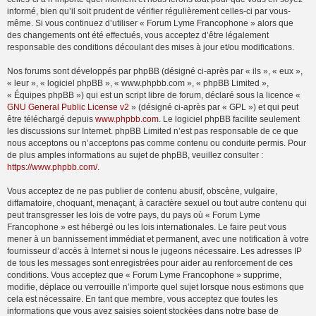
informé, bien qu’il soit prudent de vérifier régulièrement celles-ci par vous-
même. Si vous continuez d’utiliser « Forum Lyme Francophone » alors que
des changements ont été effectués, vous acceptez d’être légalement
responsable des conditions découlant des mises à jour et/ou modifications.
Nos forums sont développés par phpBB (désigné ci-après par « ils », « eux »,
« leur », « logiciel phpBB », « www.phpbb.com », « phpBB Limited »,
« Équipes phpBB ») qui est un script libre de forum, déclaré sous la licence «
GNU General Public License v2
» (désigné ci-après par « GPL ») et qui peut
être téléchargé depuis
www.phpbb.com
. Le logiciel phpBB facilite seulement
les discussions sur Internet. phpBB Limited n’est pas responsable de ce que
nous acceptons ou n’acceptons pas comme contenu ou conduite permis. Pour
de plus amples informations au sujet de phpBB, veuillez consulter :
https://www.phpbb.com/
.
Vous acceptez de ne pas publier de contenu abusif, obscène, vulgaire,
diffamatoire, choquant, menaçant, à caractère sexuel ou tout autre contenu qui
peut transgresser les lois de votre pays, du pays où « Forum Lyme
Francophone » est hébergé ou les lois internationales. Le faire peut vous
mener à un bannissement immédiat et permanent, avec une notification à votre
fournisseur d’accès à Internet si nous le jugeons nécessaire. Les adresses IP
de tous les messages sont enregistrées pour aider au renforcement de ces
conditions. Vous acceptez que « Forum Lyme Francophone » supprime,
modifie, déplace ou verrouille n’importe quel sujet lorsque nous estimons que
cela est nécessaire. En tant que membre, vous acceptez que toutes les
informations que vous avez saisies soient stockées dans notre base de