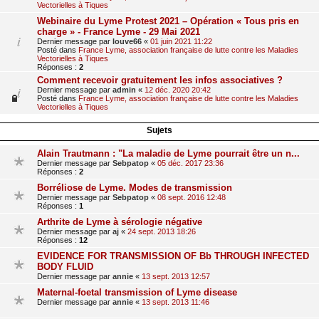
Vectorielles à Tiques
Webinaire du Lyme Protest 2021 – Opération « Tous pris en
charge » - France Lyme - 29 Mai 2021
Dernier message par
louve66
«
01 juin 2021 11:22
Posté dans
France Lyme, association française de lutte contre les Maladies
Vectorielles à Tiques
Réponses :
2
Comment recevoir gratuitement les infos associatives ?
Dernier message par
admin
«
12 déc. 2020 20:42
Posté dans
France Lyme, association française de lutte contre les Maladies
Vectorielles à Tiques
Sujets
Alain Trautmann : "La maladie de Lyme pourrait être un n...
Dernier message par
Sebpatop
«
05 déc. 2017 23:36
Réponses :
2
Borréliose de Lyme. Modes de transmission
Dernier message par
Sebpatop
«
08 sept. 2016 12:48
Réponses :
1
Arthrite de Lyme à sérologie négative
Dernier message par
aj
«
24 sept. 2013 18:26
Réponses :
12
EVIDENCE FOR TRANSMISSION OF Bb THROUGH INFECTED
BODY FLUID
Dernier message par
annie
«
13 sept. 2013 12:57
Maternal-foetal transmission of Lyme disease
Dernier message par
annie
«
13 sept. 2013 11:46