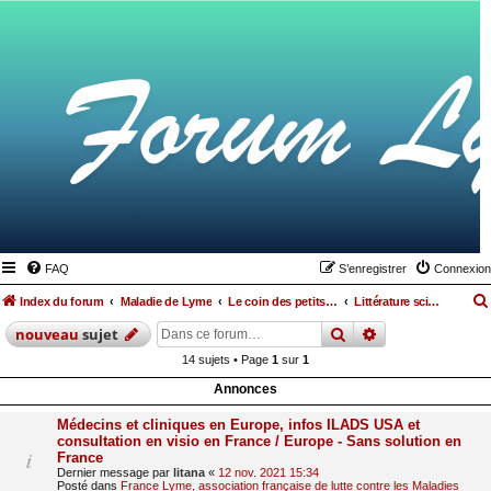
FAQ
S’enregistrer
Connexion
Index du forum
Maladie de Lyme
Le coin des petits lymés
Littérature scientifique
rechercher
recherche
avan
nouveau
sujet
14 sujets • Page
1
sur
1
Annonces
Médecins et cliniques en Europe, infos ILADS USA et
consultation en visio en France / Europe - Sans solution en
France
Dernier message par
litana
«
12 nov. 2021 15:34
Posté dans
France Lyme, association française de lutte contre les Maladies