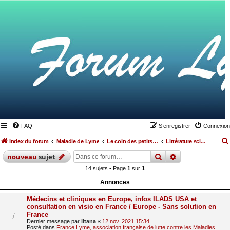
FAQ
S’enregistrer
Connexion
Index du forum
Maladie de Lyme
Le coin des petits lymés
Littérature scientifique
rechercher
recherche
avan
nouveau
sujet
14 sujets • Page
1
sur
1
Annonces
Médecins et cliniques en Europe, infos ILADS USA et
consultation en visio en France / Europe - Sans solution en
France
Dernier message par
litana
«
12 nov. 2021 15:34
Posté dans
France Lyme, association française de lutte contre les Maladies