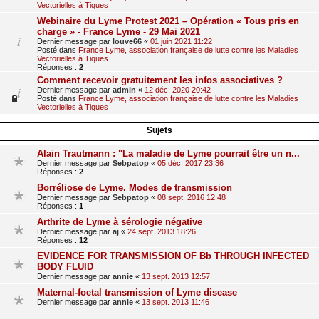
Vectorielles à Tiques
Webinaire du Lyme Protest 2021 – Opération « Tous pris en
charge » - France Lyme - 29 Mai 2021
Dernier message par
louve66
«
01 juin 2021 11:22
Posté dans
France Lyme, association française de lutte contre les Maladies
Vectorielles à Tiques
Réponses :
2
Comment recevoir gratuitement les infos associatives ?
Dernier message par
admin
«
12 déc. 2020 20:42
Posté dans
France Lyme, association française de lutte contre les Maladies
Vectorielles à Tiques
Sujets
Alain Trautmann : "La maladie de Lyme pourrait être un n...
Dernier message par
Sebpatop
«
05 déc. 2017 23:36
Réponses :
2
Borréliose de Lyme. Modes de transmission
Dernier message par
Sebpatop
«
08 sept. 2016 12:48
Réponses :
1
Arthrite de Lyme à sérologie négative
Dernier message par
aj
«
24 sept. 2013 18:26
Réponses :
12
EVIDENCE FOR TRANSMISSION OF Bb THROUGH INFECTED
BODY FLUID
Dernier message par
annie
«
13 sept. 2013 12:57
Maternal-foetal transmission of Lyme disease
Dernier message par
annie
«
13 sept. 2013 11:46