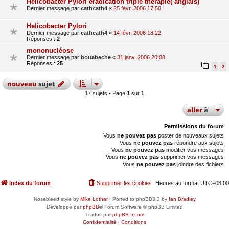
Helicobacter Pylori éradication triple thérapie( anglais)
Dernier message par
cathcath4
«
25 févr. 2006 17:50
Helicobacter Pylori
Dernier message par
cathcath4
«
14 févr. 2006 18:22
Réponses :
2
mononucléose
Dernier message par
bouabeche
«
31 janv. 2006 20:08
Réponses :
25
1
2
nouveau
sujet
17 sujets • Page
1
sur
1
aller
à
Permissions du forum
Vous
ne pouvez pas
poster de nouveaux sujets
Vous
ne pouvez pas
répondre aux sujets
Vous
ne pouvez pas
modifier vos messages
Vous
ne pouvez pas
supprimer vos messages
Vous
ne pouvez pas
joindre des fichiers
Index du forum
Supprimer les cookies
Heures au format
UTC+03:00
Nosebleed style by
Mike Lothar
| Ported to phpBB3.3 by
Ian Bradley
Développé par
phpBB
® Forum Software © phpBB Limited
Traduit par
phpBB-fr.com
Confidentialité
|
Conditions