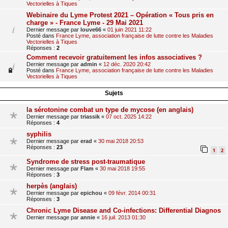
Vectorielles à Tiques
Webinaire du Lyme Protest 2021 – Opération « Tous pris en
charge » - France Lyme - 29 Mai 2021
Dernier message par
louve66
«
01 juin 2021 11:22
Posté dans
France Lyme, association française de lutte contre les Maladies
Vectorielles à Tiques
Réponses :
2
Comment recevoir gratuitement les infos associatives ?
Dernier message par
admin
«
12 déc. 2020 20:42
Posté dans
France Lyme, association française de lutte contre les Maladies
Vectorielles à Tiques
Sujets
la sérotonine combat un type de mycose (en anglais)
Dernier message par
triassik
«
07 oct. 2025 14:22
Réponses :
4
syphilis
Dernier message par
erad
«
30 mai 2018 20:53
Réponses :
23
1
2
Syndrome de stress post-traumatique
Dernier message par
Flam
«
30 mai 2018 19:55
Réponses :
3
herpès (anglais)
Dernier message par
epichou
«
09 févr. 2014 00:31
Réponses :
3
Chronic Lyme Disease and Co-infections: Differential Diagnos
Dernier message par
annie
«
16 juil. 2013 01:30