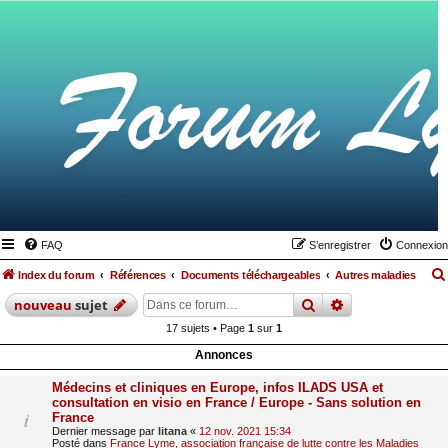
FAQ
S’enregistrer
Connexion
Index du forum
Références
Documents téléchargeables
Autres maladies
rechercher
recherche
avan
nouveau
sujet
17 sujets • Page
1
sur
1
Annonces
Médecins et cliniques en Europe, infos ILADS USA et
consultation en visio en France / Europe - Sans solution en
France
Dernier message par
litana
«
12 nov. 2021 15:34
Posté dans
France Lyme, association française de lutte contre les Maladies