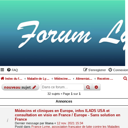
FAQ
S’enregistrer
Connexion
Index du forum
Maladie de Lyme
Médecines parallèles, alimentation et hygiène de vie
Alimentation
Recettes de cuisine
rechercher
recherche
avan
nouveau
sujet
32 sujets • Page
1
sur
1
Annonces
Médecins et cliniques en Europe, infos ILADS USA et
consultation en visio en France / Europe - Sans solution en
France
Dernier message par
litana
«
12 nov. 2021 15:34
Posté dans
France Lyme, association française de lutte contre les Maladies