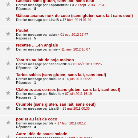
Gâteaux sans gluten, sans lait, sans oeuf
Dernier message par
Espoirenfin81
«
20 sept. 2014 17:54
Réponses :
8
Gâteau ananas noix de coco (sans gluten sans lait sans oeuf)
Dernier message par
Lisa B
«
17 févr. 2014 01:49
Poulet
Dernier message par
asian
«
01 oct. 2012 17:47
Réponses :
5
recettes .....en anglais
Dernier message par
annie
«
11 janv. 2012 16:07
Yaourts au lait de soja maison
Dernier message par
cannelle2010
«
01 août 2011 23:25
Réponses :
12
Tartes salées (sans gluten, sans lait, sans oeuf)
Dernier message par
Bubulle
«
14 juin 2011 00:27
Réponses :
1
Clafoutis aux cerises (sans gluten, sans lait, sant oeuf)
Dernier message par
Bubulle
«
07 juin 2011 16:19
Réponses :
1
Crumble (sans gluten, san lait, sans oeuf)
Dernier message par
Lisa B
«
23 mai 2011 00:36
poulet au lait de coco
Dernier message par
blz
«
17 févr. 2011 00:12
Réponses :
4
Autre idée de sauce salade