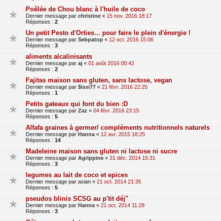
Poêlée de Chou blanc à l'huile de coco
Dernier message par
christine
«
15 nov. 2016 18:17
Réponses :
2
Un petit Pesto d'Orties... pour faire le plein d'énergie !
Dernier message par
Sebpatop
«
12 oct. 2016 15:06
Réponses :
3
aliments alcalinisants
Dernier message par
aj
«
01 août 2016 00:42
Réponses :
2
Fajitas maison sans gluten, sans lactose, vegan
Dernier message par
$issi77
«
21 févr. 2016 22:25
Réponses :
1
Petits gateaux qui font du bien :D
Dernier message par
Zaz
«
04 févr. 2016 23:15
Réponses :
5
Alfafa graines à germer/ compléments nutritionnels naturels
Dernier message par
Hanna
«
12 avr. 2015 18:25
Réponses :
14
Madeleine maison sans gluten ni lactose ni sucre
Dernier message par
Agrippine
«
31 déc. 2014 15:31
Réponses :
3
legumes au lait de coco et epices
Dernier message par
asian
«
21 oct. 2014 21:35
Réponses :
5
pseudos blinis SCSG au p'tit déj"
Dernier message par
Hanna
«
21 oct. 2014 11:28
Réponses :
3