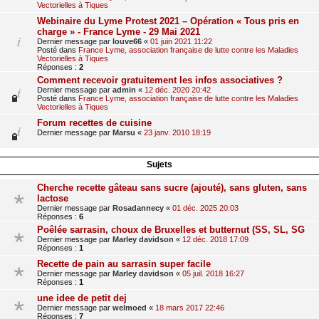
Vectorielles à Tiques
Webinaire du Lyme Protest 2021 – Opération « Tous pris en
charge » - France Lyme - 29 Mai 2021
Dernier message par
louve66
«
01 juin 2021 11:22
Posté dans
France Lyme, association française de lutte contre les Maladies
Vectorielles à Tiques
Réponses :
2
Comment recevoir gratuitement les infos associatives ?
Dernier message par
admin
«
12 déc. 2020 20:42
Posté dans
France Lyme, association française de lutte contre les Maladies
Vectorielles à Tiques
Forum recettes de cuisine
Dernier message par
Marsu
«
23 janv. 2010 18:19
Sujets
Cherche recette gâteau sans sucre (ajouté), sans gluten, sans
lactose
Dernier message par
Rosadannecy
«
01 déc. 2025 20:03
Réponses :
6
Poêlée sarrasin, choux de Bruxelles et butternut (SS, SL, SG
Dernier message par
Marley davidson
«
12 déc. 2018 17:09
Réponses :
1
Recette de pain au sarrasin super facile
Dernier message par
Marley davidson
«
05 juil. 2018 16:27
Réponses :
1
une idee de petit dej
Dernier message par
welmoed
«
18 mars 2017 22:46
Réponses :
7