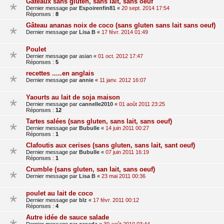
Gâteaux sans gluten, sans lait, sans oeuf
Dernier message par
Espoirenfin81
«
20 sept. 2014 17:54
Réponses :
8
Gâteau ananas noix de coco (sans gluten sans lait sans oeuf)
Dernier message par
Lisa B
«
17 févr. 2014 01:49
Poulet
Dernier message par
asian
«
01 oct. 2012 17:47
Réponses :
5
recettes .....en anglais
Dernier message par
annie
«
11 janv. 2012 16:07
Yaourts au lait de soja maison
Dernier message par
cannelle2010
«
01 août 2011 23:25
Réponses :
12
Tartes salées (sans gluten, sans lait, sans oeuf)
Dernier message par
Bubulle
«
14 juin 2011 00:27
Réponses :
1
Clafoutis aux cerises (sans gluten, sans lait, sant oeuf)
Dernier message par
Bubulle
«
07 juin 2011 16:19
Réponses :
1
Crumble (sans gluten, san lait, sans oeuf)
Dernier message par
Lisa B
«
23 mai 2011 00:36
poulet au lait de coco
Dernier message par
blz
«
17 févr. 2011 00:12
Réponses :
4
Autre idée de sauce salade