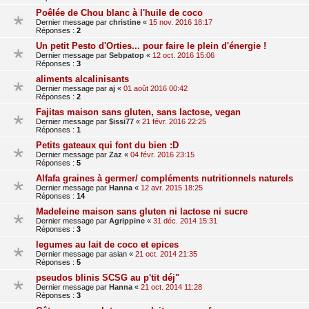
Poêlée de Chou blanc à l'huile de coco
Dernier message par
christine
«
15 nov. 2016 18:17
Réponses :
2
Un petit Pesto d'Orties... pour faire le plein d'énergie !
Dernier message par
Sebpatop
«
12 oct. 2016 15:06
Réponses :
3
aliments alcalinisants
Dernier message par
aj
«
01 août 2016 00:42
Réponses :
2
Fajitas maison sans gluten, sans lactose, vegan
Dernier message par
$issi77
«
21 févr. 2016 22:25
Réponses :
1
Petits gateaux qui font du bien :D
Dernier message par
Zaz
«
04 févr. 2016 23:15
Réponses :
5
Alfafa graines à germer/ compléments nutritionnels naturels
Dernier message par
Hanna
«
12 avr. 2015 18:25
Réponses :
14
Madeleine maison sans gluten ni lactose ni sucre
Dernier message par
Agrippine
«
31 déc. 2014 15:31
Réponses :
3
legumes au lait de coco et epices
Dernier message par
asian
«
21 oct. 2014 21:35
Réponses :
5
pseudos blinis SCSG au p'tit déj"
Dernier message par
Hanna
«
21 oct. 2014 11:28
Réponses :
3