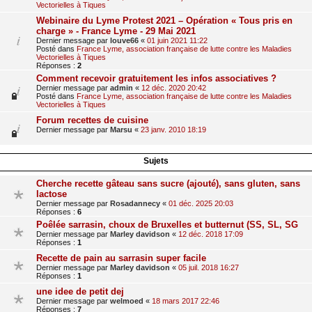
Vectorielles à Tiques
Webinaire du Lyme Protest 2021 – Opération « Tous pris en
charge » - France Lyme - 29 Mai 2021
Dernier message par
louve66
«
01 juin 2021 11:22
Posté dans
France Lyme, association française de lutte contre les Maladies
Vectorielles à Tiques
Réponses :
2
Comment recevoir gratuitement les infos associatives ?
Dernier message par
admin
«
12 déc. 2020 20:42
Posté dans
France Lyme, association française de lutte contre les Maladies
Vectorielles à Tiques
Forum recettes de cuisine
Dernier message par
Marsu
«
23 janv. 2010 18:19
Sujets
Cherche recette gâteau sans sucre (ajouté), sans gluten, sans
lactose
Dernier message par
Rosadannecy
«
01 déc. 2025 20:03
Réponses :
6
Poêlée sarrasin, choux de Bruxelles et butternut (SS, SL, SG
Dernier message par
Marley davidson
«
12 déc. 2018 17:09
Réponses :
1
Recette de pain au sarrasin super facile
Dernier message par
Marley davidson
«
05 juil. 2018 16:27
Réponses :
1
une idee de petit dej
Dernier message par
welmoed
«
18 mars 2017 22:46
Réponses :
7