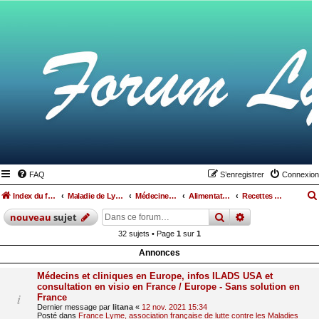
FAQ
S’enregistrer
Connexion
Index du forum
Maladie de Lyme
Médecines parallèles, alimentation et hygiène de vie
Alimentation
Recettes de cuisine
rechercher
recherche
avan
nouveau
sujet
32 sujets • Page
1
sur
1
Annonces
Médecins et cliniques en Europe, infos ILADS USA et
consultation en visio en France / Europe - Sans solution en
France
Dernier message par
litana
«
12 nov. 2021 15:34
Posté dans
France Lyme, association française de lutte contre les Maladies