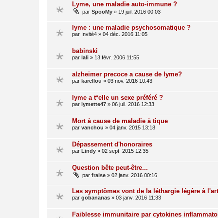
Lyme, une maladie auto-immune ?
par
SpooMy
»
19 juil. 2016 00:03
lyme : une maladie psychosomatique ?
par
Invité4
»
04 déc. 2016 11:05
babinski
par
lali
»
13 févr. 2006 11:55
alzheimer precoce a cause de lyme?
par
karellou
»
03 nov. 2016 10:43
lyme a t*elle un sexe préféré ?
par
lymette47
»
06 juil. 2016 12:33
Mort à cause de maladie à tique
par
vanchou
»
04 janv. 2015 13:18
Dépassement d'honoraires
par
Lindy
»
02 sept. 2015 12:35
Question bête peut-être...
par
fraise
»
02 janv. 2016 00:16
Les symptômes vont de la léthargie légère à l'art
par
gobananas
»
03 janv. 2016 11:33
Faiblesse immunitaire par cytokines inflammato