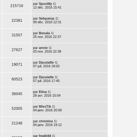
par
SpooMy
215716
12 déc. 2016 15:41
par
Sebpatop
22381
09 déc. 2016 12:31
par
Benala
31507
25 nov. 2016 22:37
par
annie
27627
03 nov. 2016 22:38
par
Djoulaille
19071
07 juil. 2016 18:02
par
Djoulaille
60523
07 juil. 2016 17:45
par
Elina
36045
28 avr. 2016 15:04
par
MissTik
52005
04 janv. 2016 20:00
par
christine
21248
04 janv. 2016 19:12
par
fredb94