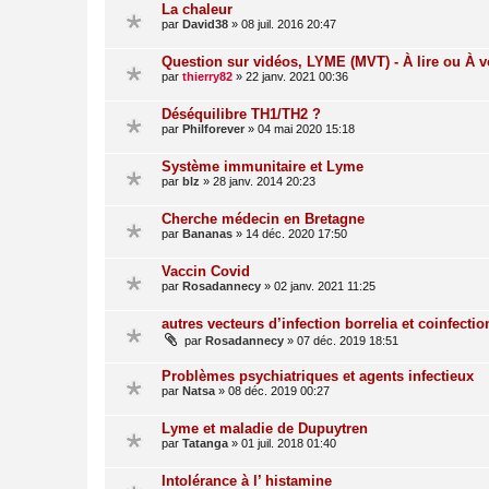
La chaleur
par
David38
»
08 juil. 2016 20:47
Question sur vidéos, LYME (MVT) - À lire ou À v
par
thierry82
»
22 janv. 2021 00:36
Déséquilibre TH1/TH2 ?
par
Philforever
»
04 mai 2020 15:18
Système immunitaire et Lyme
par
blz
»
28 janv. 2014 20:23
Cherche médecin en Bretagne
par
Bananas
»
14 déc. 2020 17:50
Vaccin Covid
par
Rosadannecy
»
02 janv. 2021 11:25
autres vecteurs d’infection borrelia et coinfectio
par
Rosadannecy
»
07 déc. 2019 18:51
Problèmes psychiatriques et agents infectieux
par
Natsa
»
08 déc. 2019 00:27
Lyme et maladie de Dupuytren
par
Tatanga
»
01 juil. 2018 01:40
Intolérance à l’ histamine