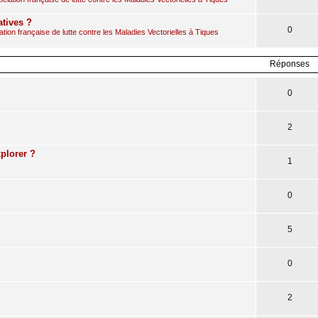
atives ?
0
ion française de lutte contre les Maladies Vectorielles à Tiques
Réponses
0
2
plorer ?
1
0
5
0
2