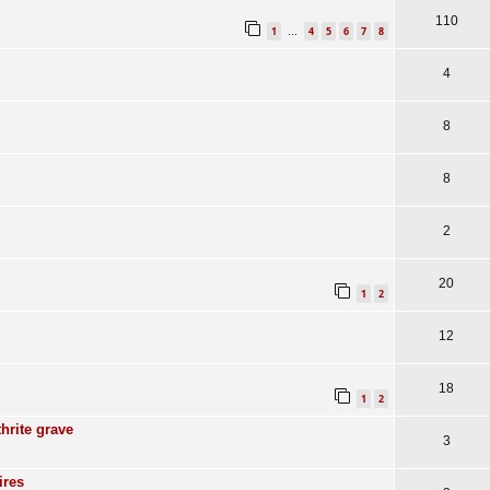
110
1
4
5
6
7
8
…
4
8
8
2
20
1
2
12
18
1
2
hrite grave
3
ires