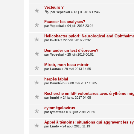
Vecteurs ?
par
Yepeekai
»
13 juil. 2018 17:46
Fausser les analyses?
par
Yepeekai
»
04 juil. 2018 23:24
Helicobacter pylori: Neurological and Ophthalm
par
Invité4
»
22 nov. 2016 22:32
Demander un test d'épreuve?
par
Yepeekai
»
25 juin 2018 00:01
MIroir, mon beau miroir
par
Lauraa
»
29 mai 2013 14:55
herpès labial
par
Davidévou
»
08 mai 2017 13:05
Recherche en IdF volontaires avec érythème mig
par
ingrid
»
24 janv. 2017 04:08
cytomégalovirus
par
lymette47
»
30 juin 2016 21:50
Appel à témoins: situations qui aggravent les 
par
Lindy
»
24 août 2015 11:19