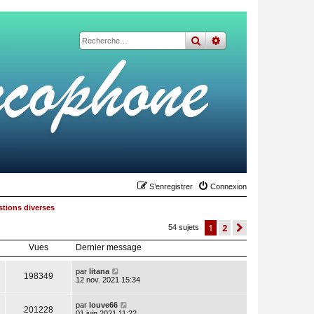
rechercher
recherche
avancée
S’enregistrer
Connexion
tions diverses
1
2
suivante
54 sujets
Vues
Dernier message
par
litana
198349
12 nov. 2021 15:34
par
louve66
201228
01 juin 2021 11:22