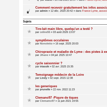
Comment recevoir gratuitement les infos associ
par
admin
»
12 déc. 2020 20:42
» dans
France Lyme, associat
Sujets
Tire-lait main libre, quelqu'un a testé ?
par
celine55
»
03 août 2026 13:07
symptômes occulaires
par
Nonoletto
»
16 sept. 2025 20:03
Chiropraxie et maladie de Lyme : des pistes à ex
par
Jihane
»
04 juil. 2025 10:47
cycle saisonnier ?
par
triassik
»
02 avr. 2025 15:35
Temoignage médecin de la Loire
par
Lindy
»
02 sept. 2015 12:38
les generiques
par
prunelle
»
22 nov. 2022 11:23
Clemano97 -Piqure de tiques
par
Clemamo97
»
11 juin 2021 19:55