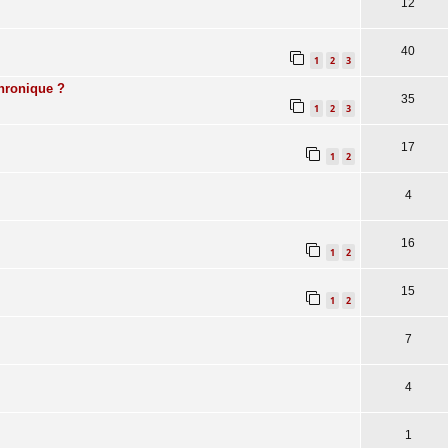
12
40
1
2
3
chronique ?
35
1
2
3
17
1
2
4
16
1
2
15
1
2
7
4
1