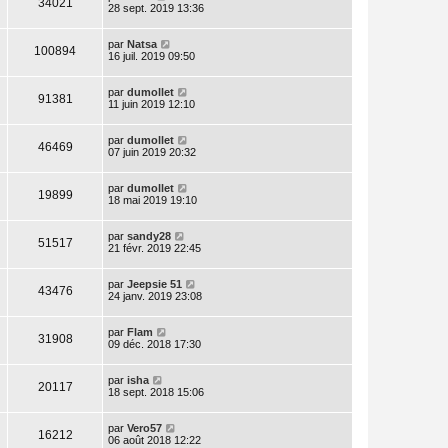
34021
28 sept. 2019 13:36
par
Natsa
100894
16 juil. 2019 09:50
par
dumollet
91381
11 juin 2019 12:10
par
dumollet
46469
07 juin 2019 20:32
par
dumollet
19899
18 mai 2019 19:10
par
sandy28
51517
21 févr. 2019 22:45
par
Jeepsie 51
43476
24 janv. 2019 23:08
par
Flam
31908
09 déc. 2018 17:30
par
isha
20117
18 sept. 2018 15:06
par
Vero57
16212
06 août 2018 12:22