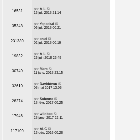
par
A-L
16531
13 juil. 2018 21:14
par
Yepeekai
35348
06 juil. 2018 00:21
par
erad
231380
02 juil. 2018 00:19
par
A-L
19832
25 juin 2018 23:45
par
Marc
30749
11 janv. 2018 23:15
par
Davidévou
32610
08 mai 2017 13:05
par
Solenne
28274
18 févr. 2017 00:25
par
wilobee
17946
28 janv. 2017 22:11
par
ALC
117109
13 déc. 2016 00:28