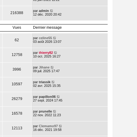
par
admin
216388
12 déc. 2020 20:42
Vues
Dernier message
par
celine55
62
03 août 2026 13:07
par
thierry82
12758
10 oct. 2025 16:27
par
Jihane
3996
09 juil. 2025 17:47
par
triassik
10597
02 avr. 2025 15:35
par
papillon06
26279
27 sept. 2024 17:45
par
prunelle
16578
22 nov. 2022 11:23
par
Clemamo97
12113
16 déc. 2021 19:58