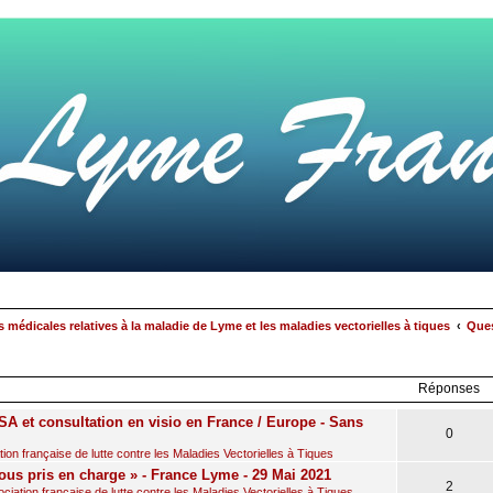
 médicales relatives à la maladie de Lyme et les maladies vectorielles à tiques
Ques
rcher
echerche
avancée
Réponses
A et consultation en visio en France / Europe - Sans
0
on française de lutte contre les Maladies Vectorielles à Tiques
ous pris en charge » - France Lyme - 29 Mai 2021
2
iation française de lutte contre les Maladies Vectorielles à Tiques