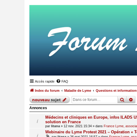
Accès rapide
FAQ
Index du forum
Maladie de Lyme
Questions et informations
reche
r
nouveau
sujet
Annonces
Médecins et cliniques en Europe, infos ILADS US
solution en France
par
litana
»
12 nov. 2021 15:34
» dans
France Lyme, associati
Webinaire du Lyme Protest 2021 – Opération « T
par
litana
»
26 mai 2021 16:57
» dans
France Lyme, assoc