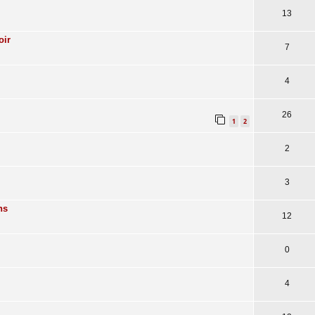
13
oir
7
4
26
1
2
2
3
ns
12
0
4