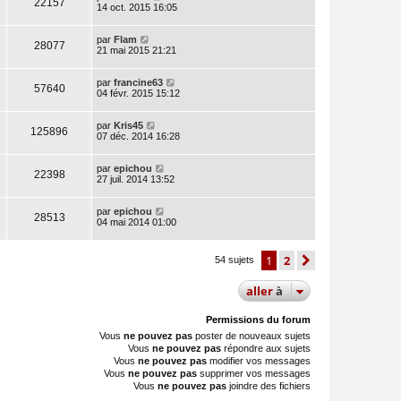
22157
14 oct. 2015 16:05
par
Flam
28077
21 mai 2015 21:21
par
francine63
57640
04 févr. 2015 15:12
par
Kris45
125896
07 déc. 2014 16:28
par
epichou
22398
27 juil. 2014 13:52
par
epichou
28513
04 mai 2014 01:00
1
2
suivante
54 sujets
aller
à
Permissions du forum
Vous
ne pouvez pas
poster de nouveaux sujets
Vous
ne pouvez pas
répondre aux sujets
Vous
ne pouvez pas
modifier vos messages
Vous
ne pouvez pas
supprimer vos messages
Vous
ne pouvez pas
joindre des fichiers