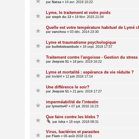
par
Natsa
»
14 avr. 2019 10:22
Lyme, le traitement et votre poids
par
steph du 13
»
19 févr. 2015 21:04
Quelle est votre température habituel de Lymé 
par
vanchou
»
03 déc. 2014 23:30
Lyme et traumatisme psychologique
par
bullekideambule
»
18 sept. 2018 17:57
Traitement contre l'angoisse - Gestion du stress
par
Jeepsie 51
»
18 janv. 2019 16:22
Lyme et mortalité : espérance de vie réduite ?
par
Invité4
»
12 juin 2016 17:14
Une différence le soir?
par
Jeepsie 51
»
21 janv. 2019 17:27
imperméabilité de l'intestin
par
lymette47
»
07 juil. 2016 16:23
Que faire contre les blebs ?
par
isha
»
18 sept. 2018 08:31
Virus, bactéries et parasites
par
Flam
»
06 août 2018 11:01