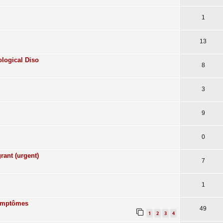
1
13
ological Diso
8
3
9
0
rant (urgent)
7
1
symptômes
49
1
2
3
4