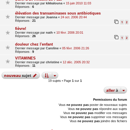
Dernier message par
kikkalouna
«
15 juin 2010 11:03
Réponses :
6
élévation des transaminases sous antibiotiques
Dernier message par
Joanna
«
24 oct. 2006 20:44
Réponses :
21
1
2
fièvre!
Dernier message par
nath
«
10 févr. 2006 20:01
Réponses :
26
1
2
douleur chez l'enfant
Dernier message par
Caroline
«
05 févr. 2006 21:26
Réponses :
9
VITAMINES
Dernier message par
christine
«
12 déc. 2005 20:32
Réponses :
11
nouveau
sujet
19 sujets • Page
1
sur
1
aller
à
Permissions du forum
Vous
ne pouvez pas
poster de nouveaux sujets
Vous
ne pouvez pas
répondre aux sujets
Vous
ne pouvez pas
modifier vos messages
Vous
ne pouvez pas
supprimer vos messages
Vous
ne pouvez pas
joindre des fichiers