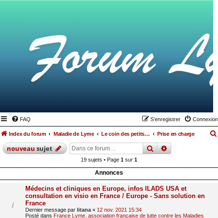
FAQ
S’enregistrer
Connexion
Index du forum
Maladie de Lyme
Le coin des petits lymés
Prise en charge
rechercher
recherche
avan
nouveau
sujet
19 sujets • Page
1
sur
1
Annonces
Médecins et cliniques en Europe, infos ILADS USA et
consultation en visio en France / Europe - Sans solution en
France
Dernier message par
litana
«
12 nov. 2021 15:34
Posté dans
France Lyme, association française de lutte contre les Maladies