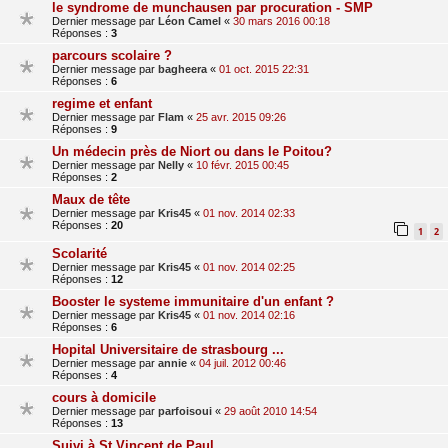
le syndrome de munchausen par procuration - SMP
Dernier message par
Léon Camel
«
30 mars 2016 00:18
Réponses :
3
parcours scolaire ?
Dernier message par
bagheera
«
01 oct. 2015 22:31
Réponses :
6
regime et enfant
Dernier message par
Flam
«
25 avr. 2015 09:26
Réponses :
9
Un médecin près de Niort ou dans le Poitou?
Dernier message par
Nelly
«
10 févr. 2015 00:45
Réponses :
2
Maux de tête
Dernier message par
Kris45
«
01 nov. 2014 02:33
Réponses :
20
1
2
Scolarité
Dernier message par
Kris45
«
01 nov. 2014 02:25
Réponses :
12
Booster le systeme immunitaire d'un enfant ?
Dernier message par
Kris45
«
01 nov. 2014 02:16
Réponses :
6
Hopital Universitaire de strasbourg ...
Dernier message par
annie
«
04 juil. 2012 00:46
Réponses :
4
cours à domicile
Dernier message par
parfoisoui
«
29 août 2010 14:54
Réponses :
13
Suivi à St Vincent de Paul