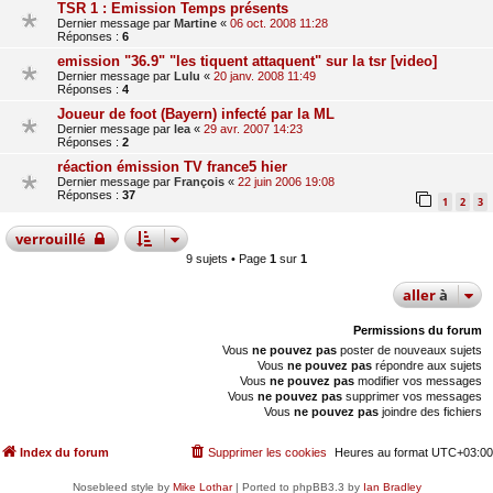
TSR 1 : Emission Temps présents
Dernier message par
Martine
«
06 oct. 2008 11:28
Réponses :
6
emission "36.9" "les tiquent attaquent" sur la tsr [video]
Dernier message par
Lulu
«
20 janv. 2008 11:49
Réponses :
4
Joueur de foot (Bayern) infecté par la ML
Dernier message par
lea
«
29 avr. 2007 14:23
Réponses :
2
réaction émission TV france5 hier
Dernier message par
François
«
22 juin 2006 19:08
Réponses :
37
1
2
3
verrouillé
9 sujets • Page
1
sur
1
aller
à
Permissions du forum
Vous
ne pouvez pas
poster de nouveaux sujets
Vous
ne pouvez pas
répondre aux sujets
Vous
ne pouvez pas
modifier vos messages
Vous
ne pouvez pas
supprimer vos messages
Vous
ne pouvez pas
joindre des fichiers
Index du forum
Supprimer les cookies
Heures au format
UTC+03:00
Nosebleed style by
Mike Lothar
| Ported to phpBB3.3 by
Ian Bradley