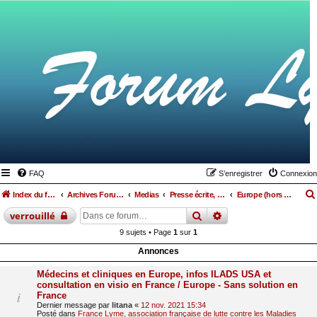
FAQ
S’enregistrer
Connexion
Index du forum
Archives Forum Lyme Francophone
Medias
Presse écrite, TV, vidéos, radio, cinéma…
Europe (hors France)
rechercher
recherche
avancée
verrouillé
9 sujets • Page
1
sur
1
Annonces
Médecins et cliniques en Europe, infos ILADS USA et
consultation en visio en France / Europe - Sans solution en
France
Dernier message par
litana
«
12 nov. 2021 15:34
Posté dans
France Lyme, association française de lutte contre les Maladies