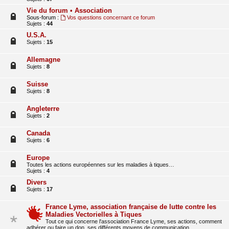
Vie du forum • Association
Sous-forum :
Vos questions concernant ce forum
Sujets :
44
U.S.A.
Sujets :
15
Allemagne
Sujets :
8
Suisse
Sujets :
8
Angleterre
Sujets :
2
Canada
Sujets :
6
Europe
Toutes les actions européennes sur les maladies à tiques…
Sujets :
4
Divers
Sujets :
17
France Lyme, association française de lutte contre les
Maladies Vectorielles à Tiques
Tout ce qui concerne l'association France Lyme, ses actions, comment
adhérer ou faire un don, ses différents moyens de communication…