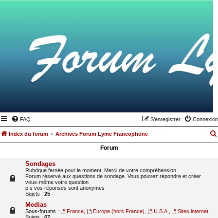
FAQ
S’enregistrer
Connexion
Index du forum
Archives Forum Lyme Francophone
Forum
Sondages
Rubrique fernée pour le moment. Merci de votre compréhension.
Forum réservé aux questions de sondage. Vous pouvez répondre et créer
vous-même votre question
p:s vos réponses sont anonymes
Sujets :
25
Medias
Sous-forums :
France
,
Europe (hors France)
,
U.S.A.
,
Sites internet
Sujets :
67