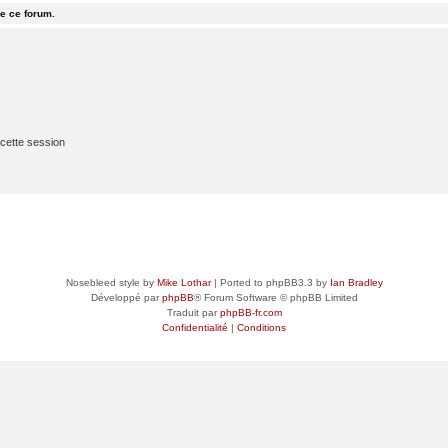
e ce forum.
cette session
Nosebleed style by
Mike Lothar
| Ported to phpBB3.3 by
Ian Bradley
Développé par
phpBB
® Forum Software © phpBB Limited
Traduit par
phpBB-fr.com
Confidentialité
|
Conditions