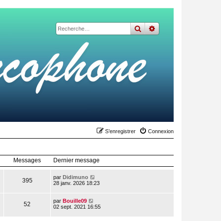
rechercher
recherche
avancée
S’enregistrer
Connexion
Messages
Dernier message
V
par
Didimuno
395
o
28 janv. 2026 18:23
i
r
V
l
par
Bouille09
52
o
e
02 sept. 2021 16:55
i
d
r
e