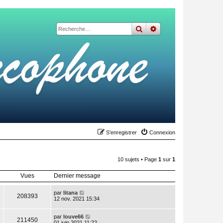
rechercher
recherche
avancée
S’enregistrer
Connexion
10 sujets • Page
1
sur
1
Vues
Dernier message
par
litana
208393
12 nov. 2021 15:34
par
louve66
211450
01 juin 2021 11:22