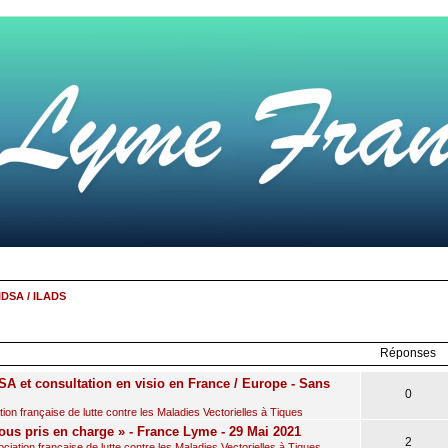
IDSA / ILADS
r
rche
avancée
Réponses
A et consultation en visio en France / Europe - Sans
0
on française de lutte contre les Maladies Vectorielles à Tiques
ous pris en charge » - France Lyme - 29 Mai 2021
2
iation française de lutte contre les Maladies Vectorielles à Tiques