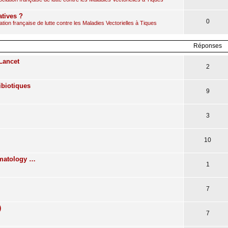
atives ?
0
ion française de lutte contre les Maladies Vectorielles à Tiques
Réponses
Lancet
2
ibiotiques
9
3
10
omatology …
1
7
)
7