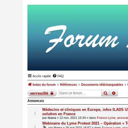
Accès rapide
FAQ
Index du forum
Références
Documents téléchargeables
recherche
reche
verrouillé
Annonces
Médecins et cliniques en Europe, infos ILADS US
solution en France
par
litana
»
12 nov. 2021 15:34
» dans
France Lyme, associati
Webinaire du Lyme Protest 2021 – Opération « T
par
litana
»
26 mai 2021 16:57
» dans
France Lyme, assoc