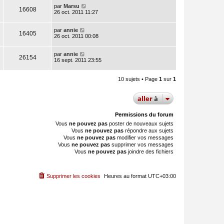
par
Marsu
16608
26 oct. 2011 11:27
par
annie
16405
26 oct. 2011 00:08
par
annie
26154
16 sept. 2011 23:55
10 sujets • Page
1
sur
1
aller
à
Permissions du forum
Vous
ne pouvez pas
poster de nouveaux sujets
Vous
ne pouvez pas
répondre aux sujets
Vous
ne pouvez pas
modifier vos messages
Vous
ne pouvez pas
supprimer vos messages
Vous
ne pouvez pas
joindre des fichiers
Supprimer les cookies
Heures au format
UTC+03:00