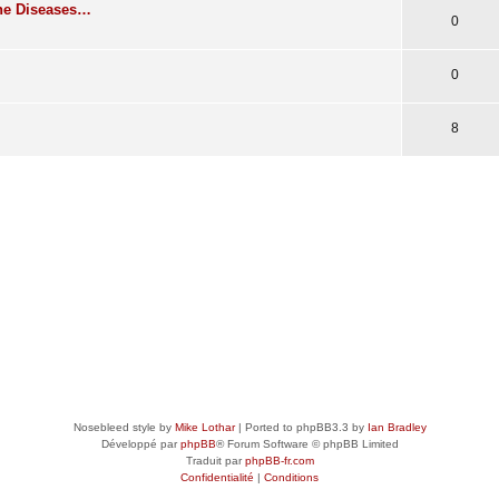
rne Diseases…
0
0
8
Nosebleed style by
Mike Lothar
| Ported to phpBB3.3 by
Ian Bradley
Développé par
phpBB
® Forum Software © phpBB Limited
Traduit par
phpBB-fr.com
Confidentialité
|
Conditions