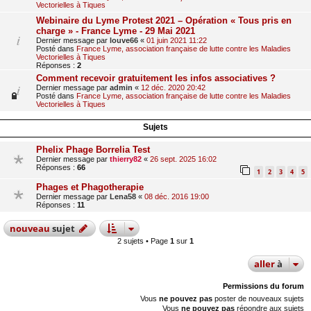
Vectorielles à Tiques
Webinaire du Lyme Protest 2021 – Opération « Tous pris en
charge » - France Lyme - 29 Mai 2021
Dernier message par
louve66
«
01 juin 2021 11:22
Posté dans
France Lyme, association française de lutte contre les Maladies
Vectorielles à Tiques
Réponses :
2
Comment recevoir gratuitement les infos associatives ?
Dernier message par
admin
«
12 déc. 2020 20:42
Posté dans
France Lyme, association française de lutte contre les Maladies
Vectorielles à Tiques
Sujets
Phelix Phage Borrelia Test
Dernier message par
thierry82
«
26 sept. 2025 16:02
Réponses :
66
1
2
3
4
5
Phages et Phagotherapie
Dernier message par
Lena58
«
08 déc. 2016 19:00
Réponses :
11
nouveau
sujet
2 sujets • Page
1
sur
1
aller
à
Permissions du forum
Vous
ne pouvez pas
poster de nouveaux sujets
Vous
ne pouvez pas
répondre aux sujets