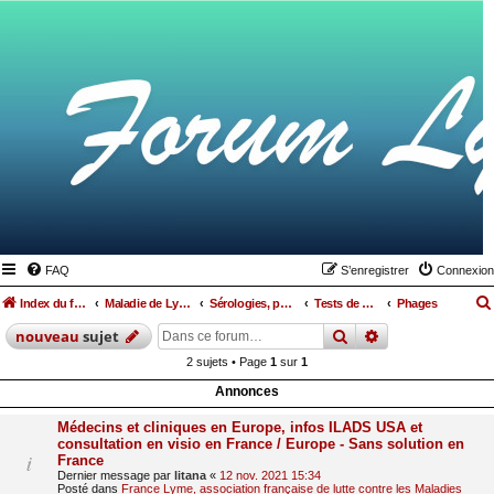
FAQ
S’enregistrer
Connexion
Index du forum
Maladie de Lyme
Sérologies, ponctions lombaires, IRM et autres examens
Tests de détection Lyme et coinfections
Phages
rechercher
recherche
avan
nouveau
sujet
2 sujets • Page
1
sur
1
Annonces
Médecins et cliniques en Europe, infos ILADS USA et
consultation en visio en France / Europe - Sans solution en
France
Dernier message par
litana
«
12 nov. 2021 15:34
Posté dans
France Lyme, association française de lutte contre les Maladies