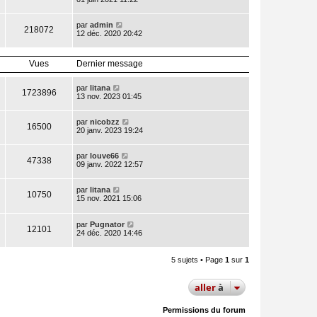
par
admin
218072
12 déc. 2020 20:42
Vues
Dernier message
par
litana
1723896
13 nov. 2023 01:45
par
nicobzz
16500
20 janv. 2023 19:24
par
louve66
47338
09 janv. 2022 12:57
par
litana
10750
15 nov. 2021 15:06
par
Pugnator
12101
24 déc. 2020 14:46
5 sujets • Page
1
sur
1
aller
à
Permissions du forum