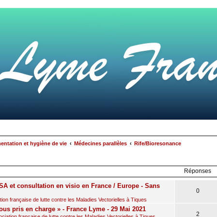
mentation et hygiène de vie
Médecines parallèles
Rife/Bioresonance
rcher
echerche
avancée
Réponses
A et consultation en visio en France / Europe - Sans
0
on française de lutte contre les Maladies Vectorielles à Tiques
ous pris en charge » - France Lyme - 29 Mai 2021
2
iation française de lutte contre les Maladies Vectorielles à Tiques