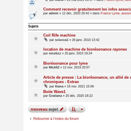
Comment recevoir gratuitement les infos associ
par
admin
»
12 déc. 2020 20:42
» dans
France Lyme, associat
Sujets
Coil Rife machine
par
sciucca1
»
26 janv. 2010 13:42
location de machine de biorésonance rayonex
par
nicobzz
»
20 janv. 2023 19:24
Biorésonance pour lyme
par
Mick52
»
12 nov. 2019 20:57
Article de presse : La biorésonance, un allié de
chroniques - Extrao
par
litana
»
15 nov. 2021 15:06
Boite Wave1
par
Gratiana
»
20 déc. 2020 18:22
nouveau
sujet
Retourner à l’index du forum