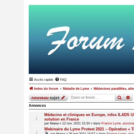
Accès rapide
FAQ
Index du forum
Maladie de Lyme
Médecines parallèles, ali
reche
r
nouveau
sujet
Annonces
Médecins et cliniques en Europe, infos ILADS US
solution en France
par
litana
»
12 nov. 2021 15:34
» dans
France Lyme, associati
Webinaire du Lyme Protest 2021 – Opération « T
par
litana
»
26 mai 2021 16:57
» dans
France Lyme, assoc