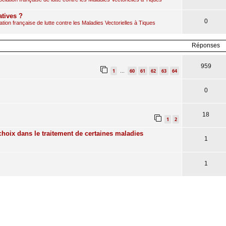
atives ?
0
ion française de lutte contre les Maladies Vectorielles à Tiques
Réponses
959
1
60
61
62
63
64
…
0
18
1
2
 choix dans le traitement de certaines maladies
1
1