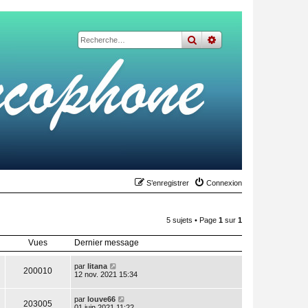
rechercher
recherche
avancée
S’enregistrer
Connexion
5 sujets • Page
1
sur
1
Vues
Dernier message
par
litana
200010
12 nov. 2021 15:34
par
louve66
203005
01 juin 2021 11:22