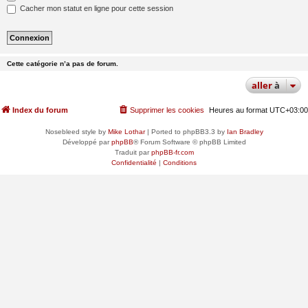
Cacher mon statut en ligne pour cette session
Cette catégorie n’a pas de forum.
aller
à
Index du forum
Supprimer les cookies
Heures au format
UTC+03:00
Nosebleed style by
Mike Lothar
| Ported to phpBB3.3 by
Ian Bradley
Développé par
phpBB
® Forum Software © phpBB Limited
Traduit par
phpBB-fr.com
Confidentialité
|
Conditions