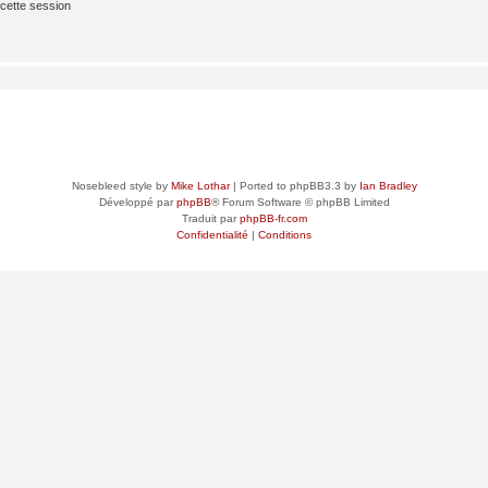
cette session
Nosebleed style by
Mike Lothar
| Ported to phpBB3.3 by
Ian Bradley
Développé par
phpBB
® Forum Software © phpBB Limited
Traduit par
phpBB-fr.com
Confidentialité
|
Conditions