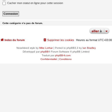
Cacher mon statut en ligne pour cette session
Cette catégorie n’a pas de forum.
aller
à
Index du forum
Supprimer les cookies
Heures au format
UTC+03:00
Nosebleed style by
Mike Lothar
| Ported to phpBB3.3 by
Ian Bradley
Développé par
phpBB
® Forum Software © phpBB Limited
Traduit par
phpBB-fr.com
Confidentialité
|
Conditions