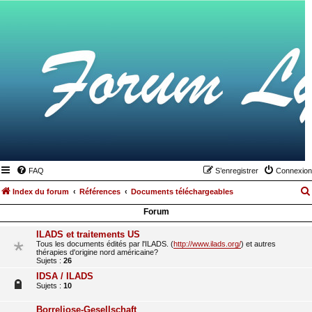
FAQ
S’enregistrer
Connexion
Index du forum
Références
Documents téléchargeables
Forum
ILADS et traitements US
Tous les documents édités par l'ILADS. (
http://www.ilads.org/
) et autres
thérapies d'origine nord américaine?
Sujets :
26
IDSA / ILADS
Sujets :
10
Borreliose-Gesellschaft