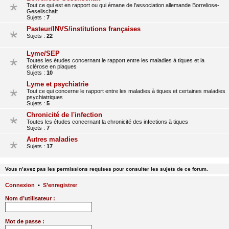
Tout ce qui est en rapport ou qui émane de l'association allemande Borreliose-
Gesellschaft
Sujets :
7
Pasteur/INVS/institutions françaises
Sujets :
22
Lyme/SEP
Toutes les études concernant le rapport entre les maladies à tiques et la
sclérose en plaques
Sujets :
10
Lyme et psychiatrie
Tout ce qui concerne le rapport entre les maladies à tiques et certaines maladies
psychiatriques
Sujets :
5
Chronicité de l'infection
Toutes les études concernant la chronicité des infections à tiques
Sujets :
7
Autres maladies
Sujets :
17
Vous n’avez pas les permissions requises pour consulter les sujets de ce forum.
Connexion
•
S’enregistrer
Nom d’utilisateur :
Mot de passe :