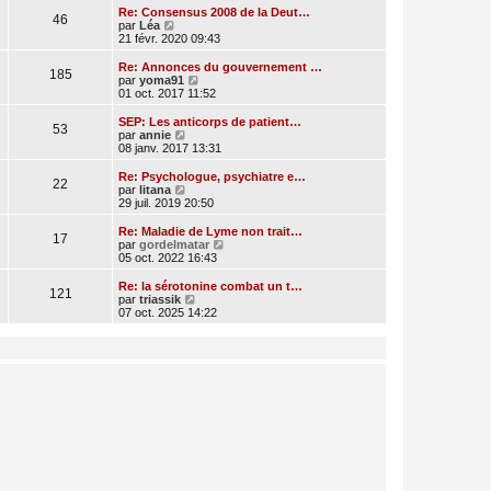
e
r
Re: Consensus 2008 de la Deut…
46
r
l
V
par
Léa
n
e
o
21 févr. 2020 09:43
i
d
i
e
e
r
Re: Annonces du gouvernement …
r
185
r
l
V
par
yoma91
m
n
e
o
01 oct. 2017 11:52
e
i
d
i
s
e
e
r
SEP: Les anticorps de patient…
s
r
53
r
l
V
par
annie
a
m
n
e
o
08 janv. 2017 13:31
g
e
i
d
i
e
s
e
e
r
Re: Psychologue, psychiatre e…
s
r
22
r
l
V
par
litana
a
m
n
e
o
29 juil. 2019 20:50
g
e
i
d
i
e
s
e
e
r
Re: Maladie de Lyme non trait…
s
r
17
r
l
V
par
gordelmatar
a
m
n
e
o
05 oct. 2022 16:43
g
e
i
d
i
e
s
e
e
r
Re: la sérotonine combat un t…
s
r
121
r
l
V
par
triassik
a
m
n
e
o
07 oct. 2025 14:22
g
e
i
d
i
e
s
e
e
r
s
r
r
l
a
m
n
e
g
e
i
d
e
s
e
e
s
r
r
a
m
n
g
e
i
e
s
e
s
r
a
m
g
e