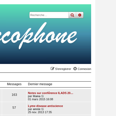
rechercher
recherche
avancée
S’enregistrer
Connexion
Messages
Dernier message
Notes sur conférence ILADS 20…
163
V
par
litana
o
01 mars 2015 16:08
i
r
Lyme disease antiscience
57
l
V
par
annie
e
o
25 nov. 2013 17:35
d
i