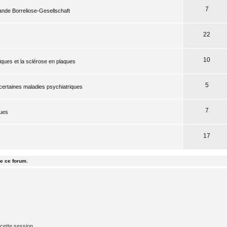
7
mande Borreliose-Gesellschaft
22
10
iques et la sclérose en plaques
5
 certaines maladies psychiatriques
7
ques
17
e ce forum.
cette session