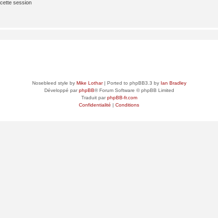
cette session
Nosebleed style by
Mike Lothar
| Ported to phpBB3.3 by
Ian Bradley
Développé par
phpBB
® Forum Software © phpBB Limited
Traduit par
phpBB-fr.com
Confidentialité
|
Conditions