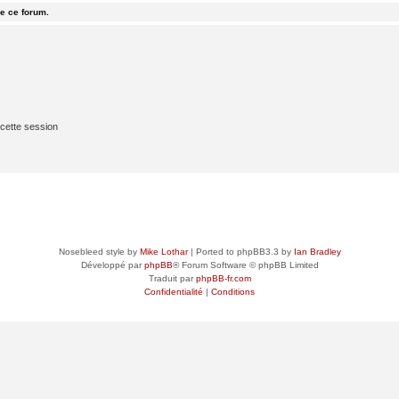
e ce forum.
cette session
Nosebleed style by
Mike Lothar
| Ported to phpBB3.3 by
Ian Bradley
Développé par
phpBB
® Forum Software © phpBB Limited
Traduit par
phpBB-fr.com
Confidentialité
|
Conditions