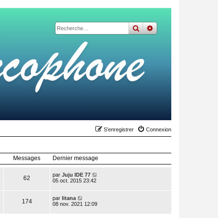
rechercher
recherche
avancée
S’enregistrer
Connexion
Messages
Dernier message
V
par
Juju IDE 77
62
o
05 oct. 2015 23:42
i
r
V
l
par
litana
174
o
e
08 nov. 2021 12:09
i
d
r
e