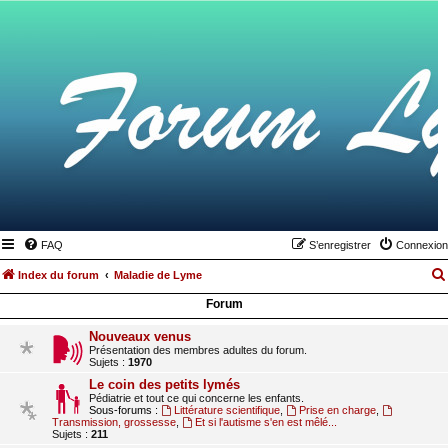
FAQ
S’enregistrer
Connexion
Index du forum
Maladie de Lyme
Forum
Nouveaux venus
Présentation des membres adultes du forum.
Sujets :
1970
Le coin des petits lymés
Pédiatrie et tout ce qui concerne les enfants.
Sous-forums :
Littérature scientifique
,
Prise en charge
,
Transmission, grossesse
,
Et si l'autisme s'en est mêlé...
Sujets :
211