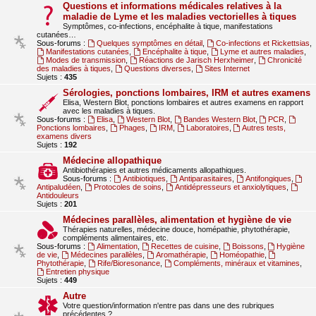
Questions et informations médicales relatives à la
maladie de Lyme et les maladies vectorielles à tiques
Symptômes, co-infections, encéphalite à tique, manifestations
cutanées…
Sous-forums :
Quelques symptômes en détail
,
Co-infections et Rickettsias
,
Manifestations cutanées
,
Encéphalite à tique
,
Lyme et autres maladies
,
Modes de transmission
,
Réactions de Jarisch Herxheimer
,
Chronicité
des maladies à tiques
,
Questions diverses
,
Sites Internet
Sujets :
435
Sérologies, ponctions lombaires, IRM et autres examens
Elisa, Western Blot, ponctions lombaires et autres examens en rapport
avec les maladies à tiques.
Sous-forums :
Elisa
,
Western Blot
,
Bandes Western Blot
,
PCR
,
Ponctions lombaires
,
Phages
,
IRM
,
Laboratoires
,
Autres tests,
examens divers
Sujets :
192
Médecine allopathique
Antibiothérapies et autres médicaments allopathiques.
Sous-forums :
Antibiotiques
,
Antiparasitaires
,
Antifongiques
,
Antipaludéen
,
Protocoles de soins
,
Antidépresseurs et anxiolytiques
,
Antidouleurs
Sujets :
201
Médecines parallèles, alimentation et hygiène de vie
Thérapies naturelles, médecine douce, homépathie, phytothérapie,
compléments alimentaires, etc.
Sous-forums :
Alimentation
,
Recettes de cuisine
,
Boissons
,
Hygiène
de vie
,
Médecines parallèles
,
Aromathérapie
,
Homéopathie
,
Phytothérapie
,
Rife/Bioresonance
,
Compléments, minéraux et vitamines
,
Entretien physique
Sujets :
449
Autre
Votre question/information n'entre pas dans une des rubriques
précédentes ?