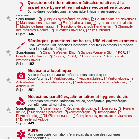
Questions et informations médicales relatives à la
maladie de Lyme et les maladies vectorielles à tiques
Symptômes, co-infections, encéphalite à tique, manifestations
cutanées…
Sous-forums :
Quelques symptômes en détail
,
Co-infections et Rickettsias
,
Manifestations cutanées
,
Encéphalite à tique
,
Lyme et autres maladies
,
Modes de transmission
,
Réactions de Jarisch Herxheimer
,
Chronicité
des maladies à tiques
,
Questions diverses
,
Sites Internet
Sujets :
435
Sérologies, ponctions lombaires, IRM et autres examens
Elisa, Western Blot, ponctions lombaires et autres examens en rapport
avec les maladies à tiques.
Sous-forums :
Elisa
,
Western Blot
,
Bandes Western Blot
,
PCR
,
Ponctions lombaires
,
Phages
,
IRM
,
Laboratoires
,
Autres tests,
examens divers
Sujets :
192
Médecine allopathique
Antibiothérapies et autres médicaments allopathiques.
Sous-forums :
Antibiotiques
,
Antiparasitaires
,
Antifongiques
,
Antipaludéen
,
Protocoles de soins
,
Antidépresseurs et anxiolytiques
,
Antidouleurs
Sujets :
201
Médecines parallèles, alimentation et hygiène de vie
Thérapies naturelles, médecine douce, homépathie, phytothérapie,
compléments alimentaires, etc.
Sous-forums :
Alimentation
,
Recettes de cuisine
,
Boissons
,
Hygiène
de vie
,
Médecines parallèles
,
Aromathérapie
,
Homéopathie
,
Phytothérapie
,
Rife/Bioresonance
,
Compléments, minéraux et vitamines
,
Entretien physique
Sujets :
449
Autre
Votre question/information n'entre pas dans une des rubriques
précédentes ?