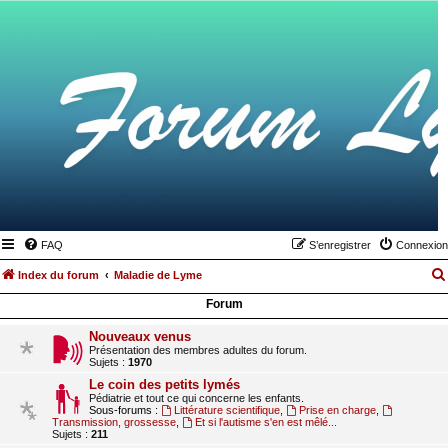
FAQ
S’enregistrer
Connexion
Index du forum
Maladie de Lyme
Forum
Nouveaux venus
Présentation des membres adultes du forum.
Sujets :
1970
Le coin des petits lymés
Pédiatrie et tout ce qui concerne les enfants.
Sous-forums :
Littérature scientifique
,
Prise en charge
,
Transmission, grossesse
,
Et si l'autisme s'en est mêlé...
Sujets :
211