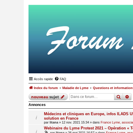
Accès rapide
FAQ
Index du forum
Maladie de Lyme
Questions et informations
reche
r
nouveau
sujet
Annonces
Médecins et cliniques en Europe, infos ILADS US
solution en France
par
litana
»
12 nov. 2021 15:34
» dans
France Lyme, associati
Webinaire du Lyme Protest 2021 – Opération « T
par
litana
»
26 mai 2021 16:57
» dans
France Lyme, assoc