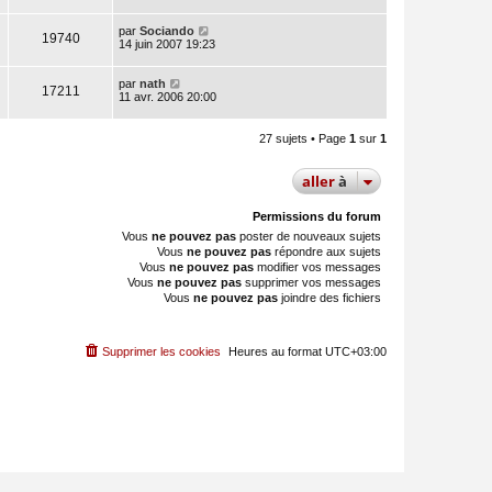
par
Sociando
19740
14 juin 2007 19:23
par
nath
17211
11 avr. 2006 20:00
27 sujets • Page
1
sur
1
aller
à
Permissions du forum
Vous
ne pouvez pas
poster de nouveaux sujets
Vous
ne pouvez pas
répondre aux sujets
Vous
ne pouvez pas
modifier vos messages
Vous
ne pouvez pas
supprimer vos messages
Vous
ne pouvez pas
joindre des fichiers
Supprimer les cookies
Heures au format
UTC+03:00