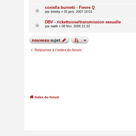
coxiella burnetii - Fievre Q
par
trinity
»
25 janv. 2007 16:01
DBV - rickettsiose/transmission sexuelle
par
nath
»
08 févr. 2006 21:33
nouveau
sujet
Retourner à l’index du forum
Index du forum