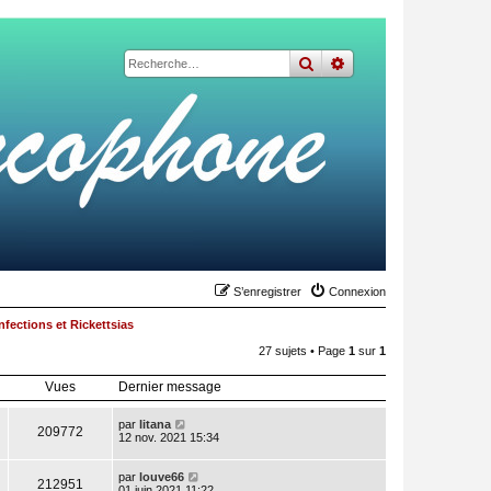
rechercher
recherche
avancée
S’enregistrer
Connexion
nfections et Rickettsias
27 sujets • Page
1
sur
1
Vues
Dernier message
par
litana
209772
12 nov. 2021 15:34
par
louve66
212951
01 juin 2021 11:22