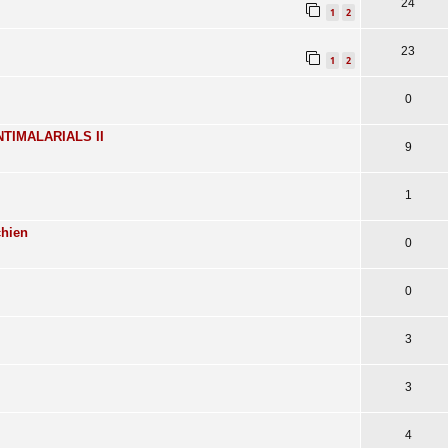
24
1
2
23
1
2
0
TIMALARIALS II
9
1
chien
0
0
3
3
4