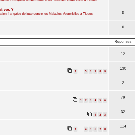
atives ?
0
ion française de lutte contre les Maladies Vectorielles à Tiques
0
Réponses
12
130
1
5
6
7
8
9
…
2
79
1
2
3
4
5
6
32
1
2
3
114
1
4
5
6
7
8
…