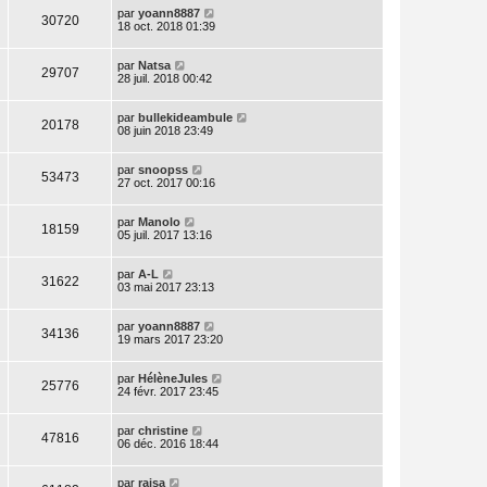
par
yoann8887
30720
18 oct. 2018 01:39
par
Natsa
29707
28 juil. 2018 00:42
par
bullekideambule
20178
08 juin 2018 23:49
par
snoopss
53473
27 oct. 2017 00:16
par
Manolo
18159
05 juil. 2017 13:16
par
A-L
31622
03 mai 2017 23:13
par
yoann8887
34136
19 mars 2017 23:20
par
HélèneJules
25776
24 févr. 2017 23:45
par
christine
47816
06 déc. 2016 18:44
par
raisa