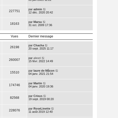
par
admin
227751
12 déc. 2020 20:42
par
Marsu
18163
31 oct. 2009 17:36
Vues
Dernier message
par
Chacha
26198
20 sept. 2025 11:17
par
alexri
260007
15 févr. 2022 14:49
par
laure de Mâcon
15510
04 janv. 2021 21:54
par
Martin
174746
04 janv. 2020 19:36
par
Crixus
82568
19 sept. 2019 00:20
par
RoseLinette
228076
11 août 2019 12:40