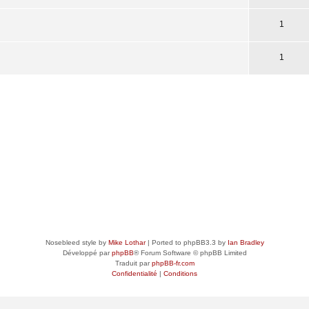
1
1
Nosebleed style by
Mike Lothar
| Ported to phpBB3.3 by
Ian Bradley
Développé par
phpBB
® Forum Software © phpBB Limited
Traduit par
phpBB-fr.com
Confidentialité
|
Conditions