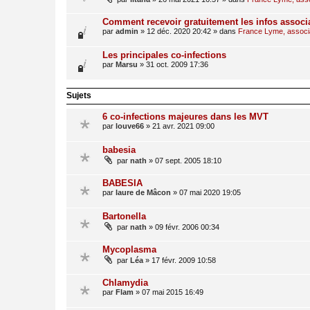
Comment recevoir gratuitement les infos associ
par
admin
»
12 déc. 2020 20:42
» dans
France Lyme, associat
Les principales co-infections
par
Marsu
»
31 oct. 2009 17:36
Sujets
6 co-infections majeures dans les MVT
par
louve66
»
21 avr. 2021 09:00
babesia
par
nath
»
07 sept. 2005 18:10
BABESIA
par
laure de Mâcon
»
07 mai 2020 19:05
Bartonella
par
nath
»
09 févr. 2006 00:34
Mycoplasma
par
Léa
»
17 févr. 2009 10:58
Chlamydia
par
Flam
»
07 mai 2015 16:49