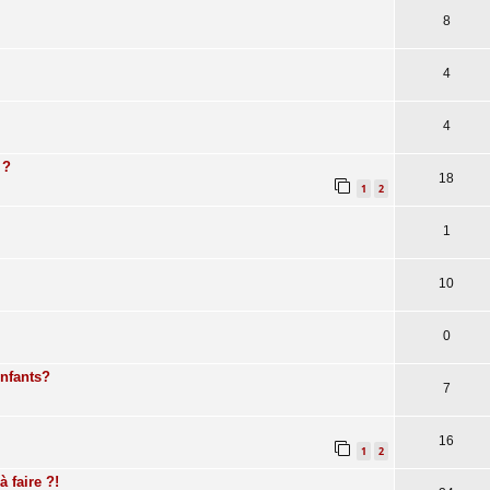
8
4
4
 ?
18
1
2
1
10
0
enfants?
7
16
1
2
 faire ?!