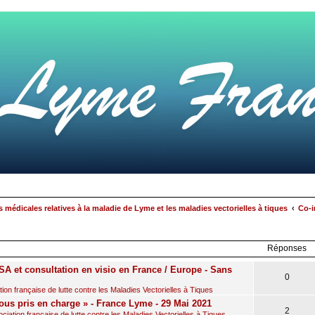
 médicales relatives à la maladie de Lyme et les maladies vectorielles à tiques
Co-i
rcher
echerche
avancée
Réponses
A et consultation en visio en France / Europe - Sans
0
on française de lutte contre les Maladies Vectorielles à Tiques
ous pris en charge » - France Lyme - 29 Mai 2021
2
iation française de lutte contre les Maladies Vectorielles à Tiques