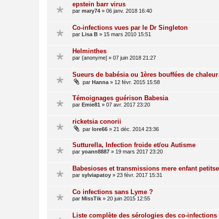
epstein barr virus
par
mary74
»
06 janv. 2018 16:40
Co-infections vues par le Dr Singleton
par
Lisa B
»
15 mars 2010 15:51
Helminthes
par
{anonyme]
»
07 juin 2018 21:27
Sueurs de babésia ou 1ères bouffées de chaleur
par
Hanna
»
12 févr. 2015 15:58
Témoignages guérison Babesia
par
Emie81
»
07 avr. 2017 23:20
ricketsia conorii
par
lore66
»
21 déc. 2014 23:36
Sutturella, Infection froide et/ou Autisme
par
yoann8887
»
19 mars 2017 23:20
Babesioses et transmissions mere enfant petits
par
sylviapatoy
»
23 févr. 2017 15:31
Co infections sans Lyme ?
par
MissTik
»
20 juin 2015 12:55
Liste complète des sérologies des co-infections à