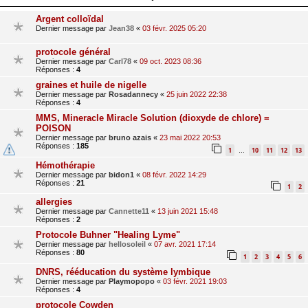
Argent colloïdal
Dernier message par
Jean38
«
03 févr. 2025 05:20
protocole général
Dernier message par
Carl78
«
09 oct. 2023 08:36
Réponses :
4
graines et huile de nigelle
Dernier message par
Rosadannecy
«
25 juin 2022 22:38
Réponses :
4
MMS, Mineracle Miracle Solution (dioxyde de chlore) =
POISON
Dernier message par
bruno azais
«
23 mai 2022 20:53
Réponses :
185
1
10
11
12
13
…
Hémothérapie
Dernier message par
bidon1
«
08 févr. 2022 14:29
Réponses :
21
1
2
allergies
Dernier message par
Cannette11
«
13 juin 2021 15:48
Réponses :
2
Protocole Buhner "Healing Lyme"
Dernier message par
hellosoleil
«
07 avr. 2021 17:14
Réponses :
80
1
2
3
4
5
6
DNRS, rééducation du système lymbique
Dernier message par
Playmopopo
«
03 févr. 2021 19:03
Réponses :
4
protocole Cowden