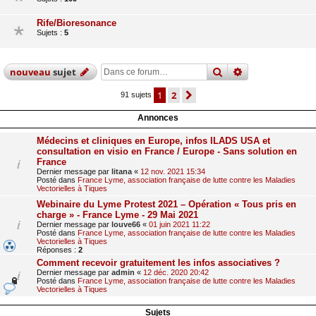
Rife/Bioresonance
Sujets :
5
rechercher
recherche
avan
nouveau
sujet
1
2
suivante
91 sujets
Annonces
Médecins et cliniques en Europe, infos ILADS USA et
consultation en visio en France / Europe - Sans solution en
France
Dernier message par
litana
«
12 nov. 2021 15:34
Posté dans
France Lyme, association française de lutte contre les Maladies
Vectorielles à Tiques
Webinaire du Lyme Protest 2021 – Opération « Tous pris en
charge » - France Lyme - 29 Mai 2021
Dernier message par
louve66
«
01 juin 2021 11:22
Posté dans
France Lyme, association française de lutte contre les Maladies
Vectorielles à Tiques
Réponses :
2
Comment recevoir gratuitement les infos associatives ?
Dernier message par
admin
«
12 déc. 2020 20:42
Posté dans
France Lyme, association française de lutte contre les Maladies
Vectorielles à Tiques
Sujets