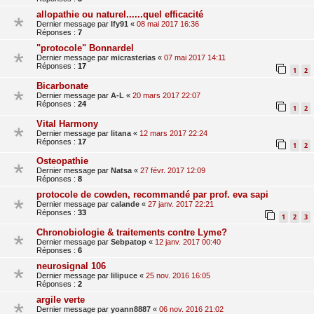
allopathie ou naturel......quel efficacité
Dernier message par
Ify91
«
08 mai 2017 16:36
Réponses :
7
"protocole" Bonnardel
Dernier message par
micrasterias
«
07 mai 2017 14:11
Réponses :
17
1
2
Bicarbonate
Dernier message par
A-L
«
20 mars 2017 22:07
Réponses :
24
1
2
Vital Harmony
Dernier message par
litana
«
12 mars 2017 22:24
Réponses :
17
1
2
Osteopathie
Dernier message par
Natsa
«
27 févr. 2017 12:09
Réponses :
8
protocole de cowden, recommandé par prof. eva sapi
Dernier message par
calande
«
27 janv. 2017 22:21
Réponses :
33
1
2
3
Chronobiologie & traitements contre Lyme?
Dernier message par
Sebpatop
«
12 janv. 2017 00:40
Réponses :
6
neurosignal 106
Dernier message par
lilipuce
«
25 nov. 2016 16:05
Réponses :
2
argile verte
Dernier message par
yoann8887
«
06 nov. 2016 21:02