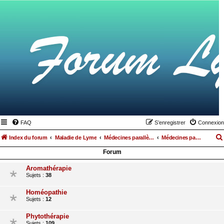
FAQ
S’enregistrer
Connexion
Index du forum
Maladie de Lyme
Médecines parallèles, alimentation et hygiène de vie
Médecines parallèles
Forum
Aromathérapie
Sujets :
38
Homéopathie
Sujets :
12
Phytothérapie
Sujets :
109