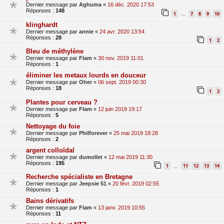
Dernier message par
Aghuma
«
16 déc. 2020 17:53
Réponses :
148
1
7
8
9
10
…
klinghardt
Dernier message par
annie
«
24 avr. 2020 13:54
Réponses :
28
1
2
Bleu de méthylène
Dernier message par
Flam
«
30 nov. 2019 11:01
Réponses :
1
éliminer les metaux lourds en douceur
Dernier message par
Oher
«
06 sept. 2019 00:30
Réponses :
18
1
2
Plantes pour cerveau ?
Dernier message par
Flam
«
12 juin 2019 19:17
Réponses :
5
Nettoyage du foie
Dernier message par
Philforever
«
25 mai 2019 18:28
Réponses :
2
argent colloïdal
Dernier message par
dumollet
«
12 mai 2019 11:30
Réponses :
195
1
11
12
13
14
…
Recherche spécialiste en Bretagne
Dernier message par
Jeepsie 51
«
20 févr. 2019 02:55
Réponses :
1
Bains dérivatifs
Dernier message par
Flam
«
13 janv. 2019 10:55
Réponses :
11