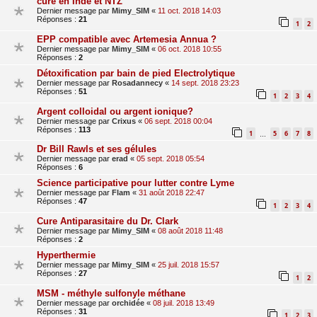
cure en Inde et NTZ
Dernier message par
Mimy_SIM
«
11 oct. 2018 14:03
Réponses :
21
1
2
EPP compatible avec Artemesia Annua ?
Dernier message par
Mimy_SIM
«
06 oct. 2018 10:55
Réponses :
2
Détoxification par bain de pied Electrolytique
Dernier message par
Rosadannecy
«
14 sept. 2018 23:23
Réponses :
51
1
2
3
4
Argent colloidal ou argent ionique?
Dernier message par
Crixus
«
06 sept. 2018 00:04
Réponses :
113
1
5
6
7
8
…
Dr Bill Rawls et ses gélules
Dernier message par
erad
«
05 sept. 2018 05:54
Réponses :
6
Science participative pour lutter contre Lyme
Dernier message par
Flam
«
31 août 2018 22:47
Réponses :
47
1
2
3
4
Cure Antiparasitaire du Dr. Clark
Dernier message par
Mimy_SIM
«
08 août 2018 11:48
Réponses :
2
Hyperthermie
Dernier message par
Mimy_SIM
«
25 juil. 2018 15:57
Réponses :
27
1
2
MSM - méthyle sulfonyle méthane
Dernier message par
orchidée
«
08 juil. 2018 13:49
Réponses :
31
1
2
3