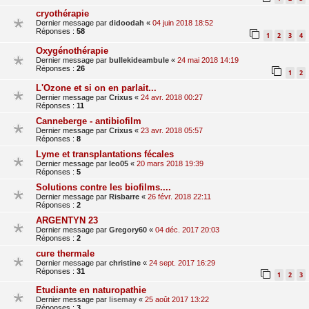
cryothérapie
Dernier message par
didoodah
«
04 juin 2018 18:52
Réponses :
58
1
2
3
4
Oxygénothérapie
Dernier message par
bullekideambule
«
24 mai 2018 14:19
Réponses :
26
1
2
L'Ozone et si on en parlait...
Dernier message par
Crixus
«
24 avr. 2018 00:27
Réponses :
11
Canneberge - antibiofilm
Dernier message par
Crixus
«
23 avr. 2018 05:57
Réponses :
8
Lyme et transplantations fécales
Dernier message par
leo05
«
20 mars 2018 19:39
Réponses :
5
Solutions contre les biofilms....
Dernier message par
Risbarre
«
26 févr. 2018 22:11
Réponses :
2
ARGENTYN 23
Dernier message par
Gregory60
«
04 déc. 2017 20:03
Réponses :
2
cure thermale
Dernier message par
christine
«
24 sept. 2017 16:29
Réponses :
31
1
2
3
Etudiante en naturopathie
Dernier message par
lisemay
«
25 août 2017 13:22
Réponses :
3