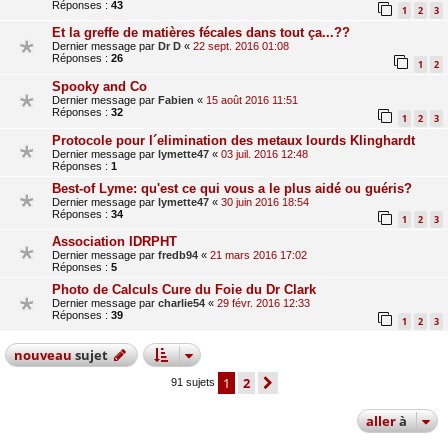
Réponses :
43
1
2
3
Et la greffe de matières fécales dans tout ça...??
Dernier message par
Dr D
«
22 sept. 2016 01:08
Réponses :
26
1
2
Spooky and Co
Dernier message par
Fabien
«
15 août 2016 11:51
Réponses :
32
1
2
3
Protocole pour l´elimination des metaux lourds Klinghardt
Dernier message par
lymette47
«
03 juil. 2016 12:48
Réponses :
1
Best-of Lyme: qu'est ce qui vous a le plus aidé ou guéris?
Dernier message par
lymette47
«
30 juin 2016 18:54
Réponses :
34
1
2
3
Association IDRPHT
Dernier message par
fredb94
«
21 mars 2016 17:02
Réponses :
5
Photo de Calculs Cure du Foie du Dr Clark
Dernier message par
charlie54
«
29 févr. 2016 12:33
Réponses :
39
1
2
3
nouveau
sujet
1
2
suivante
91 sujets
aller
à