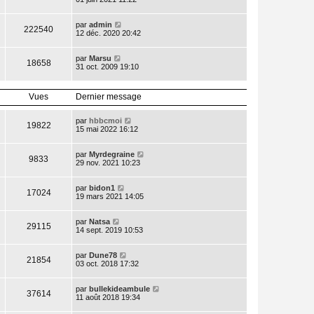
par
admin
222540
12 déc. 2020 20:42
par
Marsu
18658
31 oct. 2009 19:10
Vues
Dernier message
par
hbbcmoi
19822
15 mai 2022 16:12
par
Myrdegraine
9833
29 nov. 2021 10:23
par
bidon1
17024
19 mars 2021 14:05
par
Natsa
29115
14 sept. 2019 10:53
par
Dune78
21854
03 oct. 2018 17:32
par
bullekideambule
37614
11 août 2018 19:34