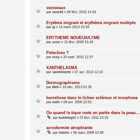
vaisseaux
par
vero44
»
05 févr. 2015 14:26
Erytème migrant et erythème migrant multiple
par
aj
»
13 mars 2013 23:34
ERYTHEME NOUEUX/LYME
par
asian
»
15 févr. 2009 15:18
Petechies ?
par
roxy
»
20 sept. 2010 12:37
XANTHELASMA
par
sandrinette
»
07 avr. 2014 12:10
Dermographisme
par
Meli
»
16 déc. 2013 01:26
borreliose dans le lichen scléreux et morphoea
par
nath
»
08 avr. 2006 22:52
Ou quand la tique reste en partie dans la peau...
par
bubblegirl
»
23 févr. 2011 23:19
acrodermite atrophiante
par
fobitic
»
06 mars 2009 13:48