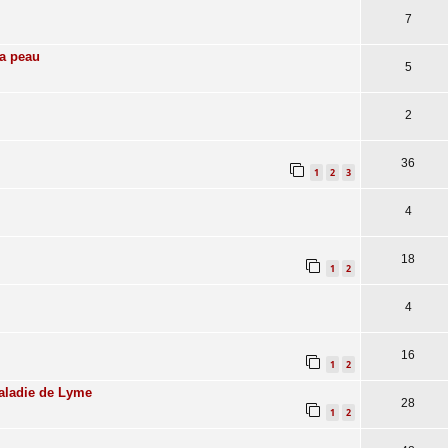
7
la peau
5
2
36
1
2
3
4
18
1
2
4
16
1
2
aladie de Lyme
28
1
2