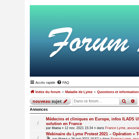
Accès rapide
FAQ
Index du forum
Maladie de Lyme
Questions et informations
reche
r
nouveau
sujet
Annonces
Médecins et cliniques en Europe, infos ILADS US
solution en France
par
litana
»
12 nov. 2021 15:34
» dans
France Lyme, associati
Webinaire du Lyme Protest 2021 – Opération « T
par
litana
»
26 mai 2021 16:57
» dans
France Lyme, assoc