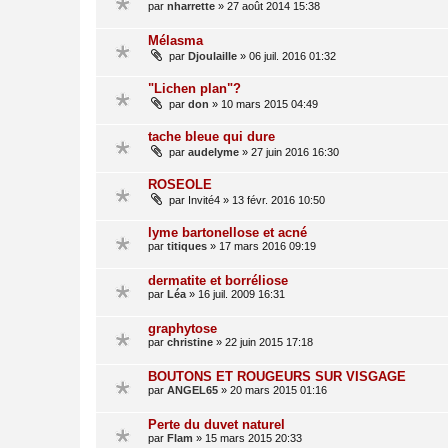
par
nharrette
»
27 août 2014 15:38
Mélasma
par
Djoulaille
»
06 juil. 2016 01:32
"Lichen plan"?
par
don
»
10 mars 2015 04:49
tache bleue qui dure
par
audelyme
»
27 juin 2016 16:30
ROSEOLE
par
Invité4
»
13 févr. 2016 10:50
lyme bartonellose et acné
par
titiques
»
17 mars 2016 09:19
dermatite et borréliose
par
Léa
»
16 juil. 2009 16:31
graphytose
par
christine
»
22 juin 2015 17:18
BOUTONS ET ROUGEURS SUR VISGAGE
par
ANGEL65
»
20 mars 2015 01:16
Perte du duvet naturel
par
Flam
»
15 mars 2015 20:33