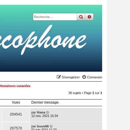
rechercher
recherche
avancée
S’enregistrer
Connexion
festations cutanées
36 sujets • Page
1
sur
1
Vues
Dernier message
par
litana
204541
12 nov. 2021 15:34
par
louve66
207570
01 juin 2021 11:22