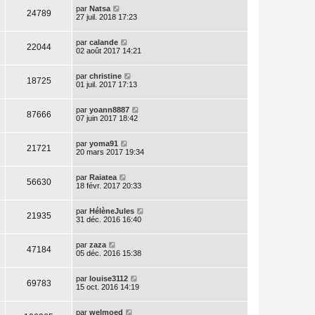
par
Natsa
24789
27 juil. 2018 17:23
par
calande
22044
02 août 2017 14:21
par
christine
18725
01 juil. 2017 17:13
par
yoann8887
87666
07 juin 2017 18:42
par
yoma91
21721
20 mars 2017 19:34
par
Raiatea
56630
18 févr. 2017 20:33
par
HélèneJules
21935
31 déc. 2016 16:40
par
zaza
47184
05 déc. 2016 15:38
par
louise3112
69783
15 oct. 2016 14:19
par
welmoed