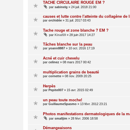
TACHE CIRCULAIRE ROUGE EM ?
par
sabinelg
»
24 juil. 2018 21:00
causes et lutte contre l'atteinte du collagène de 
par
orchidée
»
31 juil. 2017 03:43
Tache rouge et zone blanche ? EM ?
par
Kinal59
»
28 juin 2017 14:27
Tâches blanche sur la peau
par
yoann8887
»
10 oct. 2016 17:19
Acné et cuir chevelu
par
celinez
»
08 mars 2017 00:42
multiplication grains de beauté
par
cornette
»
08 nov. 2009 20:25
Herpès
par
Pepite007
»
15 avr. 2015 02:49
un peau toute moche!
par
GuillaumeSpasmo
»
13 févr. 2012 23:21
Photos manifestations dermatologiques de la m
par
smalljim
»
28 févr. 2006 18:58
Démangeaisons