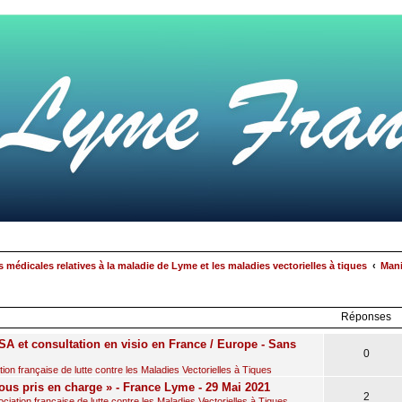
 médicales relatives à la maladie de Lyme et les maladies vectorielles à tiques
Mani
rcher
echerche
avancée
Réponses
A et consultation en visio en France / Europe - Sans
0
on française de lutte contre les Maladies Vectorielles à Tiques
ous pris en charge » - France Lyme - 29 Mai 2021
2
iation française de lutte contre les Maladies Vectorielles à Tiques