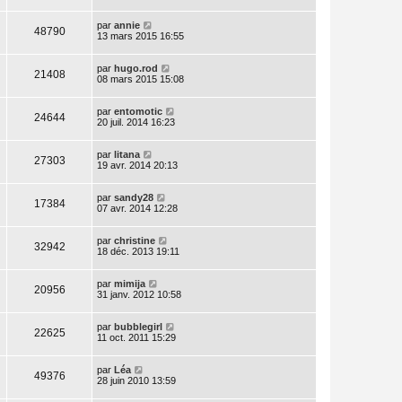
par
annie
48790
13 mars 2015 16:55
par
hugo.rod
21408
08 mars 2015 15:08
par
entomotic
24644
20 juil. 2014 16:23
par
litana
27303
19 avr. 2014 20:13
par
sandy28
17384
07 avr. 2014 12:28
par
christine
32942
18 déc. 2013 19:11
par
mimija
20956
31 janv. 2012 10:58
par
bubblegirl
22625
11 oct. 2011 15:29
par
Léa
49376
28 juin 2010 13:59