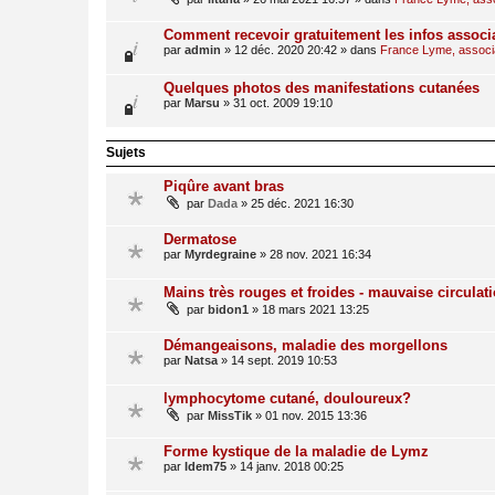
Comment recevoir gratuitement les infos associ
par
admin
»
12 déc. 2020 20:42
» dans
France Lyme, associat
Quelques photos des manifestations cutanées
par
Marsu
»
31 oct. 2009 19:10
Sujets
Piqûre avant bras
par
Dada
»
25 déc. 2021 16:30
Dermatose
par
Myrdegraine
»
28 nov. 2021 16:34
Mains très rouges et froides - mauvaise circulat
par
bidon1
»
18 mars 2021 13:25
Démangeaisons, maladie des morgellons
par
Natsa
»
14 sept. 2019 10:53
lymphocytome cutané, douloureux?
par
MissTik
»
01 nov. 2015 13:36
Forme kystique de la maladie de Lymz
par
Idem75
»
14 janv. 2018 00:25