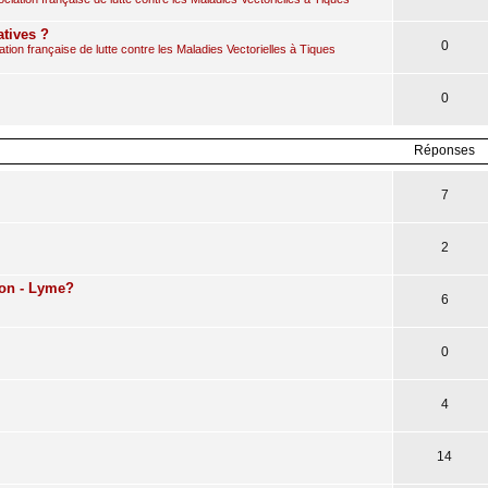
atives ?
0
ion française de lutte contre les Maladies Vectorielles à Tiques
0
Réponses
7
2
ion - Lyme?
6
0
4
14