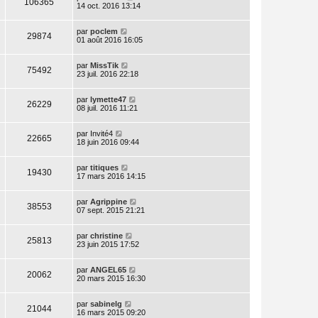
106365
14 oct. 2016 13:14
par
poclem
29874
01 août 2016 16:05
par
MissTik
75492
23 juil. 2016 22:18
par
lymette47
26229
08 juil. 2016 11:21
par
Invité4
22665
18 juin 2016 09:44
par
titiques
19430
17 mars 2016 14:15
par
Agrippine
38553
07 sept. 2015 21:21
par
christine
25813
23 juin 2015 17:52
par
ANGEL65
20062
20 mars 2015 16:30
par
sabinelg
21044
16 mars 2015 09:20