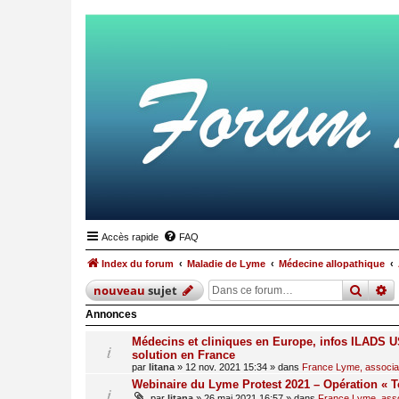
Accès rapide
FAQ
Index du forum
Maladie de Lyme
Médecine allopathique
reche
r
nouveau
sujet
Annonces
Médecins et cliniques en Europe, infos ILADS US
solution en France
par
litana
»
12 nov. 2021 15:34
» dans
France Lyme, associati
Webinaire du Lyme Protest 2021 – Opération « T
par
litana
»
26 mai 2021 16:57
» dans
France Lyme, assoc