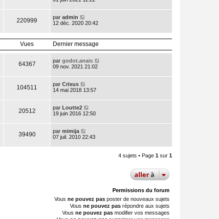
par
admin
220999
12 déc. 2020 20:42
Vues
Dernier message
par
godot.anais
64367
09 nov. 2021 21:02
par
Crixus
104511
14 mai 2018 13:57
par
Loutte2
20512
19 juin 2016 12:50
par
mimija
39490
07 juil. 2010 22:43
4 sujets • Page
1
sur
1
aller
à
Permissions du forum
Vous
ne pouvez pas
poster de nouveaux sujets
Vous
ne pouvez pas
répondre aux sujets
Vous
ne pouvez pas
modifier vos messages