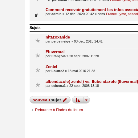
Comment recevoir gratuitement les infos associ
par
admin
»
12 déc. 2020 20:42
» dans
France Lyme, associat
Sujets
nitazoxanide
par
perce neige
»
03 déc. 2015 14:41
Fluvermal
par
François
»
20 sept. 2007 15:20
Zentel
par
Loutte2
»
18 mai 2016 21:38
albendazole( zentel) vs. flubendazole (fluvermal)
par
sciucca1
»
22 sept. 2008 13:18
nouveau
sujet
Retourner à l’index du forum