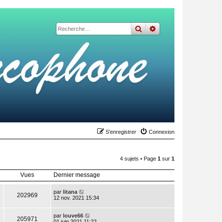
rechercher
recherche
avancée
S’enregistrer
Connexion
4 sujets • Page
1
sur
1
Vues
Dernier message
par
litana
202969
12 nov. 2021 15:34
par
louve66
205971
01 juin 2021 11:22