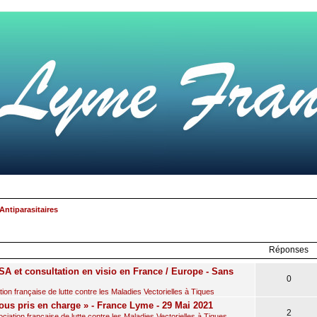
Antiparasitaires
rcher
echerche
avancée
Réponses
A et consultation en visio en France / Europe - Sans
0
on française de lutte contre les Maladies Vectorielles à Tiques
ous pris en charge » - France Lyme - 29 Mai 2021
2
iation française de lutte contre les Maladies Vectorielles à Tiques