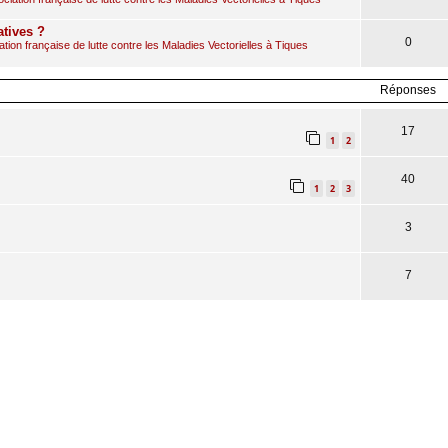
atives ?
0
ion française de lutte contre les Maladies Vectorielles à Tiques
Réponses
17
1
2
40
1
2
3
3
7