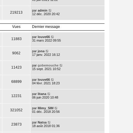
par
admin
219213
12 déc. 2020 20:42
Vues
Dernier message
par
louve66
11883
31 mars 2022 09:55
par
jona
9062
17 janv. 2022 16:12
par
gobemouche
11423
15 sept. 2021 10:52
par
louve66
68899
04 févr. 2021 18:23
par
litana
12231
06 juin 2020 10:48
par
Mimy_SIM
321052
01 déc. 2018 20:56
par
Natsa
23873
18 août 2018 01:36