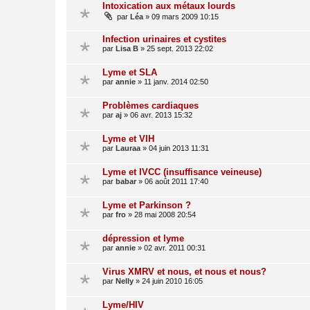
Intoxication aux métaux lourds
par
Léa
»
09 mars 2009 10:15
Infection urinaires et cystites
par
Lisa B
»
25 sept. 2013 22:02
Lyme et SLA
par
annie
»
11 janv. 2014 02:50
Problèmes cardiaques
par
aj
»
06 avr. 2013 15:32
Lyme et VIH
par
Lauraa
»
04 juin 2013 11:31
Lyme et IVCC (insuffisance veineuse)
par
babar
»
06 août 2011 17:40
Lyme et Parkinson ?
par
fro
»
28 mai 2008 20:54
dépression et lyme
par
annie
»
02 avr. 2011 00:31
Virus XMRV et nous, et nous et nous?
par
Nelly
»
24 juin 2010 16:05
Lyme/HIV