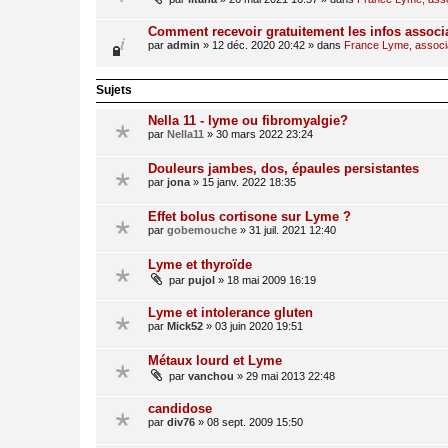
Comment recevoir gratuitement les infos associ
par
admin
»
12 déc. 2020 20:42
» dans
France Lyme, associat
Sujets
Nella 11 - lyme ou fibromyalgie?
par
Nella11
»
30 mars 2022 23:24
Douleurs jambes, dos, épaules persistantes
par
jona
»
15 janv. 2022 18:35
Effet bolus cortisone sur Lyme ?
par
gobemouche
»
31 juil. 2021 12:40
Lyme et thyroïde
par
pujol
»
18 mai 2009 16:19
Lyme et intolerance gluten
par
Mick52
»
03 juin 2020 19:51
Métaux lourd et Lyme
par
vanchou
»
29 mai 2013 22:48
candidose
par
div76
»
08 sept. 2009 15:50