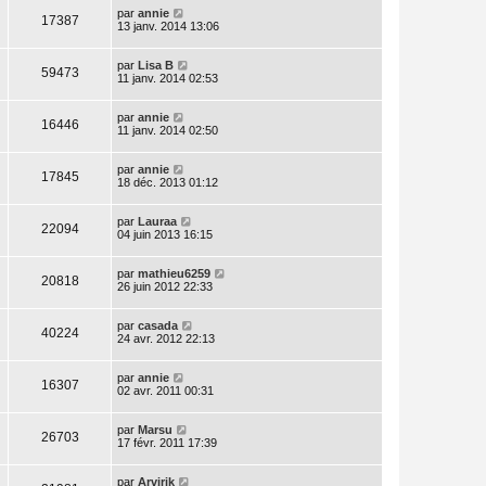
par
annie
17387
13 janv. 2014 13:06
par
Lisa B
59473
11 janv. 2014 02:53
par
annie
16446
11 janv. 2014 02:50
par
annie
17845
18 déc. 2013 01:12
par
Lauraa
22094
04 juin 2013 16:15
par
mathieu6259
20818
26 juin 2012 22:33
par
casada
40224
24 avr. 2012 22:13
par
annie
16307
02 avr. 2011 00:31
par
Marsu
26703
17 févr. 2011 17:39
par
Arvirik