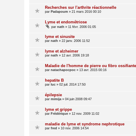
Recherches sur l'arthrite réactionnelle
par
Padapoum
»
21 mars 2016 00:10
Lyme et endométriose
par
nath
»
11 févr. 2006 01:05
lyme et sinusite
par
nath
»
22 janv. 2006 11:52
lyme et alzheimer
par
nath
»
12 avr. 2006 19:18
Maladie de l'homme de pierre ou fibro ossifiant
par
natachapocpoc
»
13 avr. 2015 00:16
hepatite B
par
luc
»
02 juil. 2014 17:50
épilepsie
par
mimija
»
04 juin 2008 09:47
lyme et grippe
par
Frédérique
»
12 nov. 2009 11:02
maladie de lyme et syndrome nephrotique
par
fred
»
10 nov. 2006 14:54