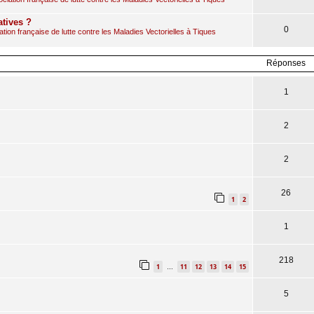
atives ?
0
ion française de lutte contre les Maladies Vectorielles à Tiques
Réponses
1
2
2
26
1
2
1
218
1
11
12
13
14
15
…
5