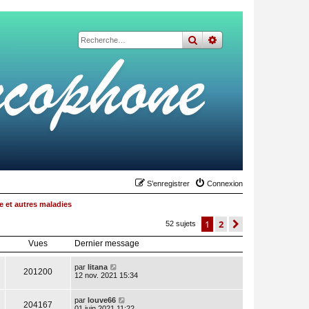
rechercher
recherche
avancée
S’enregistrer
Connexion
 et autres maladies
1
2
suivante
52 sujets
Vues
Dernier message
par
litana
201200
12 nov. 2021 15:34
par
louve66
204167
01 juin 2021 11:22