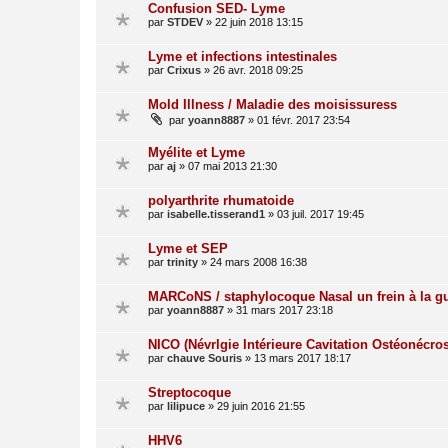
Confusion SED- Lyme
par
STDEV
»
22 juin 2018 13:15
Lyme et infections intestinales
par
Crixus
»
26 avr. 2018 09:25
Mold Illness / Maladie des moisissuress
par
yoann8887
»
01 févr. 2017 23:54
Myélite et Lyme
par
aj
»
07 mai 2013 21:30
polyarthrite rhumatoide
par
isabelle.tisserand1
»
03 juil. 2017 19:45
Lyme et SEP
par
trinity
»
24 mars 2008 16:38
MARCoNS / staphylocoque Nasal un frein à la g
par
yoann8887
»
31 mars 2017 23:18
NICO (Névrlgie Intérieure Cavitation Ostéonécro
par
chauve Souris
»
13 mars 2017 18:17
Streptocoque
par
lilipuce
»
29 juin 2016 21:55
HHV6