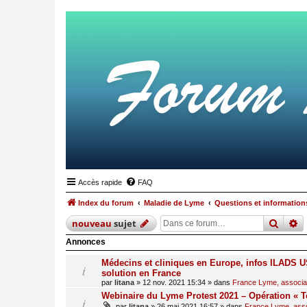
Accès rapide
FAQ
Index du forum
Maladie de Lyme
Questions et informations
reche
r
nouveau
sujet
Annonces
Médecins et cliniques en Europe, infos ILADS US
solution en France
par
litana
»
12 nov. 2021 15:34
» dans
France Lyme, associati
Webinaire du Lyme Protest 2021 – Opération « T
par
litana
»
26 mai 2021 16:57
» dans
France Lyme, assoc