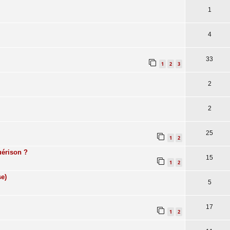
1
4
33
1
2
3
2
2
25
1
2
uérison ?
15
1
2
se)
5
17
1
2