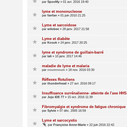
par
SpooMy
»
01 avr. 2016 19:40
lyme et mononucleose
par
fanfan
»
01 juin 2010 21:25
Lyme et sarcoidose
par
wilobee
»
28 janv. 2017 21:58
Lyme et diabète
par
Kosok
»
24 janv. 2017 20:25
lyme et syndrome de guillain-barré
par
lali
»
10 janv. 2017 14:46
maladie de lyme et malaria
par
noumnoum
»
18 nov. 2016 03:30
Réflexes Rotuliens
par
thunderhead
»
27 avr. 2016 09:17
Insuffisance surrénalienne- atteinte de l'axe HHS
par
Juju IDE 77
»
15 oct. 2016 11:39
Fibromyalgie et syndrome de fatigue chronique
par
Sylvie
»
07 déc. 2005 16:59
Lyme et sarcocystis
par
Françoise Anne-Marie
»
22 juin 2016 22:42