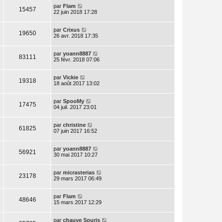
par
Flam
15457
22 juin 2018 17:28
par
Crixus
19650
26 avr. 2018 17:35
par
yoann8887
83111
25 févr. 2018 07:06
par
Vickie
19318
18 août 2017 13:02
par
SpooMy
17475
04 juil. 2017 23:01
par
christine
61825
07 juin 2017 16:52
par
yoann8887
56921
30 mai 2017 10:27
par
micrasterias
23178
29 mars 2017 06:49
par
Flam
48646
15 mars 2017 12:29
par
chauve Souris