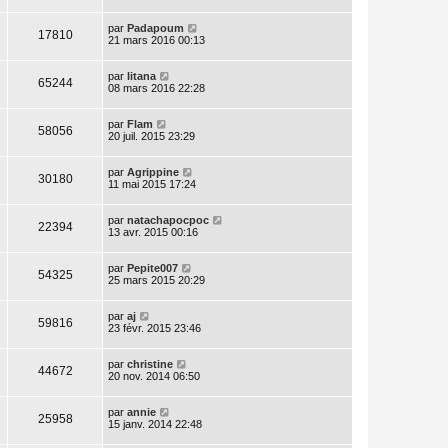
par
Padapoum
17810
21 mars 2016 00:13
par
litana
65244
08 mars 2016 22:28
par
Flam
58056
20 juil. 2015 23:29
par
Agrippine
30180
11 mai 2015 17:24
par
natachapocpoc
22394
13 avr. 2015 00:16
par
Pepite007
54325
25 mars 2015 20:29
par
aj
59816
23 févr. 2015 23:46
par
christine
44672
20 nov. 2014 06:50
par
annie
25958
15 janv. 2014 22:48