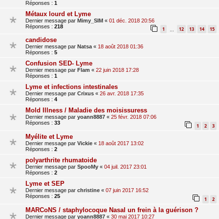
Réponses :
1
Métaux lourd et Lyme
Dernier message par
Mimy_SIM
«
01 déc. 2018 20:56
Réponses :
218
1
12
13
14
15
…
candidose
Dernier message par
Natsa
«
18 août 2018 01:36
Réponses :
5
Confusion SED- Lyme
Dernier message par
Flam
«
22 juin 2018 17:28
Réponses :
1
Lyme et infections intestinales
Dernier message par
Crixus
«
26 avr. 2018 17:35
Réponses :
4
Mold Illness / Maladie des moisissuress
Dernier message par
yoann8887
«
25 févr. 2018 07:06
Réponses :
33
1
2
3
Myélite et Lyme
Dernier message par
Vickie
«
18 août 2017 13:02
Réponses :
2
polyarthrite rhumatoide
Dernier message par
SpooMy
«
04 juil. 2017 23:01
Réponses :
2
Lyme et SEP
Dernier message par
christine
«
07 juin 2017 16:52
Réponses :
25
1
2
MARCoNS / staphylocoque Nasal un frein à la guérison ?
Dernier message par
yoann8887
«
30 mai 2017 10:27