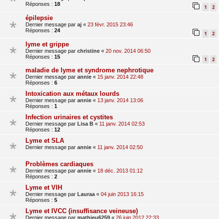
Réponses :
18
1
2
épilepsie
Dernier message par
aj
«
23 févr. 2015 23:46
Réponses :
24
1
2
lyme et grippe
Dernier message par
christine
«
20 nov. 2014 06:50
Réponses :
15
1
2
maladie de lyme et syndrome nephrotique
Dernier message par
annie
«
15 janv. 2014 22:48
Réponses :
6
Intoxication aux métaux lourds
Dernier message par
annie
«
13 janv. 2014 13:06
Réponses :
1
Infection urinaires et cystites
Dernier message par
Lisa B
«
11 janv. 2014 02:53
Réponses :
12
Lyme et SLA
Dernier message par
annie
«
11 janv. 2014 02:50
Problèmes cardiaques
Dernier message par
annie
«
18 déc. 2013 01:12
Réponses :
2
Lyme et VIH
Dernier message par
Lauraa
«
04 juin 2013 16:15
Réponses :
5
Lyme et IVCC (insuffisance veineuse)
Dernier message par
mathieu6259
«
26 juin 2012 22:33