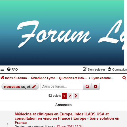
FAQ
S’enregistrer
Connexion
Index du forum
Maladie de Lyme
Questions et informations médicales relatives à la maladie de Lyme et les maladies vectorielles à tiques
Lyme et autres maladies
rechercher
recherche
avan
nouveau
sujet
1
2
suivante
52 sujets
Annonces
Médecins et cliniques en Europe, infos ILADS USA et
consultation en visio en France / Europe - Sans solution en
France
Dernier message par
litana
«
12 nov. 2021 15:34