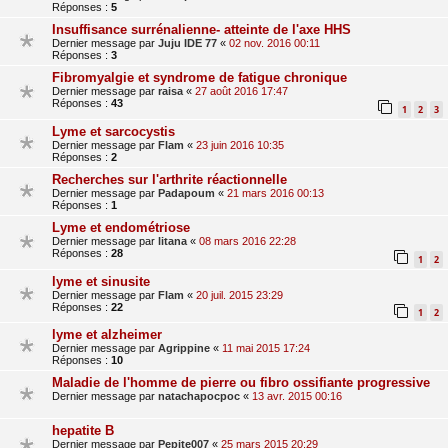
Réponses :
5
Insuffisance surrénalienne- atteinte de l'axe HHS
Dernier message par
Juju IDE 77
«
02 nov. 2016 00:11
Réponses :
3
Fibromyalgie et syndrome de fatigue chronique
Dernier message par
raisa
«
27 août 2016 17:47
Réponses :
43
1
2
3
Lyme et sarcocystis
Dernier message par
Flam
«
23 juin 2016 10:35
Réponses :
2
Recherches sur l'arthrite réactionnelle
Dernier message par
Padapoum
«
21 mars 2016 00:13
Réponses :
1
Lyme et endométriose
Dernier message par
litana
«
08 mars 2016 22:28
Réponses :
28
1
2
lyme et sinusite
Dernier message par
Flam
«
20 juil. 2015 23:29
Réponses :
22
1
2
lyme et alzheimer
Dernier message par
Agrippine
«
11 mai 2015 17:24
Réponses :
10
Maladie de l'homme de pierre ou fibro ossifiante progressive
Dernier message par
natachapocpoc
«
13 avr. 2015 00:16
hepatite B
Dernier message par
Pepite007
«
25 mars 2015 20:29