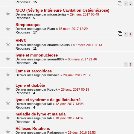
Réponses :
15
1
2
NICO (Névrlgie Intérieure Cavitation Ostéonécrose)
Dernier message par
micrasterias
«
29 mars 2017 06:49
Réponses :
5
Streptocoque
Dernier message par
Flam
«
15 mars 2017 12:29
Réponses :
17
1
2
HHV6
Dernier message par
chauve Souris
«
07 mars 2017 11:13
Réponses :
11
lyme et mononucleose
Dernier message par
yoann8887
«
06 mars 2017 21:46
Réponses :
28
1
2
Lyme et sarcoidose
Dernier message par
wilobee
«
28 janv. 2017 21:58
Lyme et diabète
Dernier message par
Kosok
«
28 janv. 2017 00:19
Réponses :
4
lyme et syndrome de guillain-barré
Dernier message par
lali
«
12 janv. 2017 13:03
Réponses :
4
maladie de lyme et malaria
Dernier message par
lali
«
10 janv. 2017 14:37
Réponses :
6
Réflexes Rotuliens
Dernier message par
Padapoum
«
29 déc. 2016 15:53