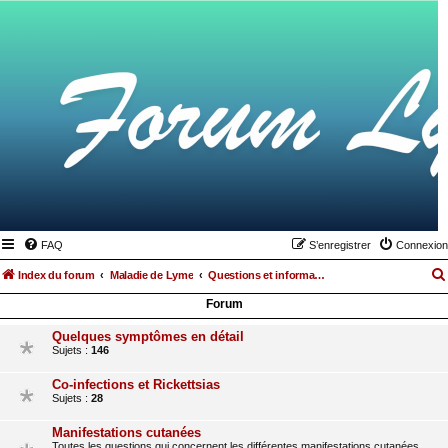
FAQ
S’enregistrer
Connexion
Index du forum
Maladie de Lyme
Questions et informations médicales relatives à la maladie de Lyme et les maladies vectorielles à tiques
Forum
Quelques symptômes en détail
Sujets :
146
Co-infections et Rickettsias
Sujets :
28
Manifestations cutanées
Toutes les questions qui concernent les différentes manifestations cutanées