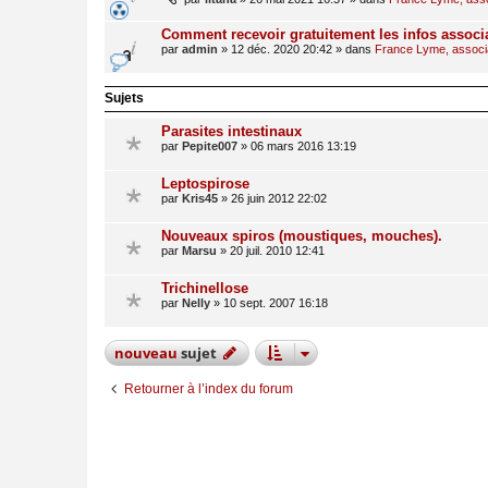
Comment recevoir gratuitement les infos associ
par
admin
»
12 déc. 2020 20:42
» dans
France Lyme, associat
Sujets
Parasites intestinaux
par
Pepite007
»
06 mars 2016 13:19
Leptospirose
par
Kris45
»
26 juin 2012 22:02
Nouveaux spiros (moustiques, mouches).
par
Marsu
»
20 juil. 2010 12:41
Trichinellose
par
Nelly
»
10 sept. 2007 16:18
nouveau
sujet
Retourner à l’index du forum