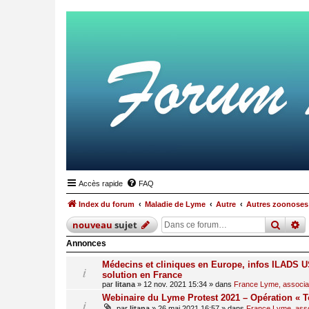
Accès rapide
FAQ
Index du forum
Maladie de Lyme
Autre
Autres zoonoses
reche
r
nouveau
sujet
Annonces
Médecins et cliniques en Europe, infos ILADS US
solution en France
par
litana
»
12 nov. 2021 15:34
» dans
France Lyme, associati
Webinaire du Lyme Protest 2021 – Opération « T
par
litana
»
26 mai 2021 16:57
» dans
France Lyme, assoc