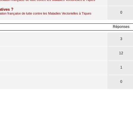
atives ?
0
ion française de lutte contre les Maladies Vectorielles à Tiques
Réponses
3
12
1
0