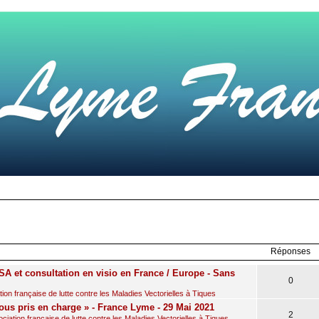
rcher
echerche
avancée
Réponses
A et consultation en visio en France / Europe - Sans
0
on française de lutte contre les Maladies Vectorielles à Tiques
ous pris en charge » - France Lyme - 29 Mai 2021
2
iation française de lutte contre les Maladies Vectorielles à Tiques