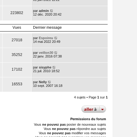
par
admin
223802
12 déc. 2020 20:42
Vues
Dernier message
par
Espoireu
27018
14 mai 2022 20:49
par
veillon30
35252
22 janv. 2016 07:38
par
sisyphe
17102
21 juil. 2010 18:52
par
Nelly
16553
10 sept. 2007 16:18
4 sujets • Page
1
sur
1
aller
à
Permissions du forum
Vous
ne pouvez pas
poster de nouveaux sujets
Vous
ne pouvez pas
répondre aux sujets
Vous
ne pouvez pas
modifier vos messages