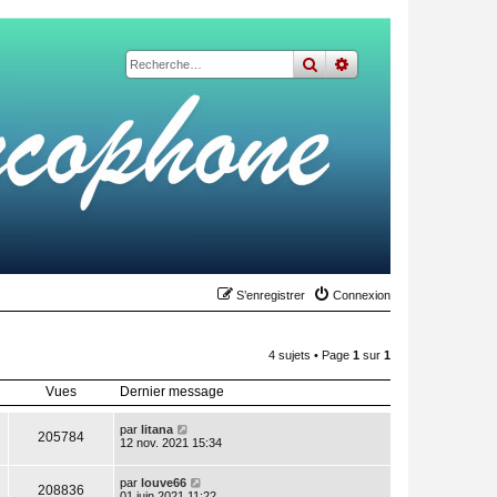
rechercher
recherche
avancée
S’enregistrer
Connexion
4 sujets • Page
1
sur
1
Vues
Dernier message
par
litana
205784
12 nov. 2021 15:34
par
louve66
208836
01 juin 2021 11:22