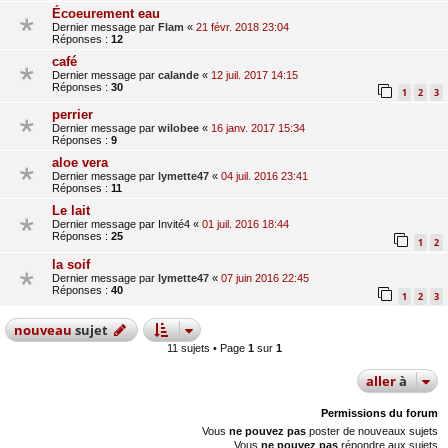
Écoeurement eau
Dernier message par
Flam
«
21 févr. 2018 23:04
Réponses :
12
café
Dernier message par
calande
«
12 juil. 2017 14:15
Réponses :
30
1
2
3
perrier
Dernier message par
wilobee
«
16 janv. 2017 15:34
Réponses :
9
aloe vera
Dernier message par
lymette47
«
04 juil. 2016 23:41
Réponses :
11
Le lait
Dernier message par
Invité4
«
01 juil. 2016 18:44
Réponses :
25
1
2
la soif
Dernier message par
lymette47
«
07 juin 2016 22:45
Réponses :
40
1
2
3
nouveau
sujet
11 sujets • Page
1
sur
1
aller
à
Permissions du forum
Vous
ne pouvez pas
poster de nouveaux sujets
Vous
ne pouvez pas
répondre aux sujets