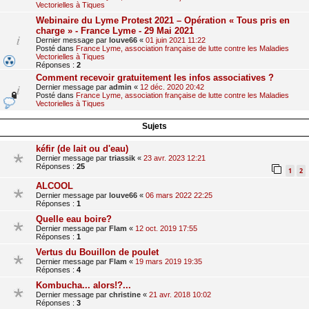
Vectorielles à Tiques
Webinaire du Lyme Protest 2021 – Opération « Tous pris en
charge » - France Lyme - 29 Mai 2021
Dernier message par
louve66
«
01 juin 2021 11:22
Posté dans
France Lyme, association française de lutte contre les Maladies
Vectorielles à Tiques
Réponses :
2
Comment recevoir gratuitement les infos associatives ?
Dernier message par
admin
«
12 déc. 2020 20:42
Posté dans
France Lyme, association française de lutte contre les Maladies
Vectorielles à Tiques
Sujets
kéfir (de lait ou d'eau)
Dernier message par
triassik
«
23 avr. 2023 12:21
Réponses :
25
1
2
ALCOOL
Dernier message par
louve66
«
06 mars 2022 22:25
Réponses :
1
Quelle eau boire?
Dernier message par
Flam
«
12 oct. 2019 17:55
Réponses :
1
Vertus du Bouillon de poulet
Dernier message par
Flam
«
19 mars 2019 19:35
Réponses :
4
Kombucha... alors!?...
Dernier message par
christine
«
21 avr. 2018 10:02
Réponses :
3