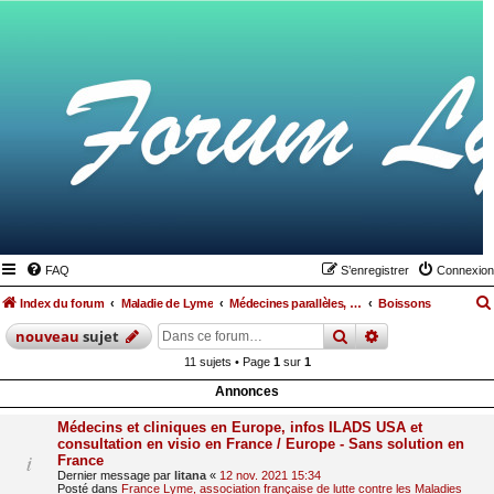
FAQ
S’enregistrer
Connexion
Index du forum
Maladie de Lyme
Médecines parallèles, alimentation et hygiène de vie
Boissons
rechercher
recherche
avan
nouveau
sujet
11 sujets • Page
1
sur
1
Annonces
Médecins et cliniques en Europe, infos ILADS USA et
consultation en visio en France / Europe - Sans solution en
France
Dernier message par
litana
«
12 nov. 2021 15:34
Posté dans
France Lyme, association française de lutte contre les Maladies