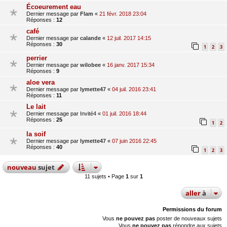
Écoeurement eau
Dernier message par
Flam
«
21 févr. 2018 23:04
Réponses :
12
café
Dernier message par
calande
«
12 juil. 2017 14:15
Réponses :
30
1
2
3
perrier
Dernier message par
wilobee
«
16 janv. 2017 15:34
Réponses :
9
aloe vera
Dernier message par
lymette47
«
04 juil. 2016 23:41
Réponses :
11
Le lait
Dernier message par
Invité4
«
01 juil. 2016 18:44
Réponses :
25
1
2
la soif
Dernier message par
lymette47
«
07 juin 2016 22:45
Réponses :
40
1
2
3
nouveau
sujet
11 sujets • Page
1
sur
1
aller
à
Permissions du forum
Vous
ne pouvez pas
poster de nouveaux sujets
Vous
ne pouvez pas
répondre aux sujets