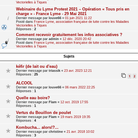
Vectorielles à Tiques
Webinaire du Lyme Protest 2021 – Opération « Tous pris en
charge » - France Lyme - 29 Mai 2021
Dernier message par
louve66
«
01 juin 2021 11:22
Posté dans
France Lyme, association française de lutte contre les Maladies
Vectorielles à Tiques
Réponses :
2
Comment recevoir gratuitement les infos associatives ?
Dernier message par
admin
«
12 déc. 2020 20:42
Posté dans
France Lyme, association française de lutte contre les Maladies
Vectorielles à Tiques
Sujets
kéfir (de lait ou d'eau)
Dernier message par
triassik
«
23 avr. 2023 12:21
Réponses :
25
1
2
ALCOOL
Dernier message par
louve66
«
06 mars 2022 22:25
Réponses :
1
Quelle eau boire?
Dernier message par
Flam
«
12 oct. 2019 17:55
Réponses :
1
Vertus du Bouillon de poulet
Dernier message par
Flam
«
19 mars 2019 19:35
Réponses :
4
Kombucha... alors!?...
Dernier message par
christine
«
21 avr. 2018 10:02
Réponses :
3