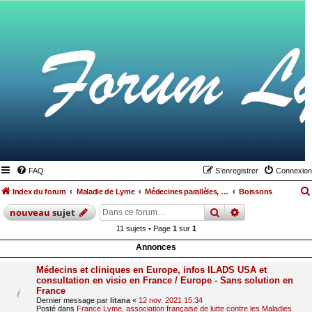
FAQ
S’enregistrer
Connexion
Index du forum
Maladie de Lyme
Médecines parallèles, alimentation et hygiène de vie
Boissons
rechercher
recherche
avan
nouveau
sujet
11 sujets • Page
1
sur
1
Annonces
Médecins et cliniques en Europe, infos ILADS USA et
consultation en visio en France / Europe - Sans solution en
France
Dernier message par
litana
«
12 nov. 2021 15:34
Posté dans
France Lyme, association française de lutte contre les Maladies