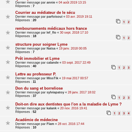
Dernier message par
annie
«
04 août 2019 13:15
Réponses :
7
Courrier au médiateur de le sécu
Dernier message par
parfoisoui
«
03 avr. 2019 19:11
Réponses :
20
1
2
remboursements médicaux hors france
Dernier message par
lef_flo
«
30 sept. 2018 17:10
Réponses :
18
1
2
structure pour soigner Lyme
Dernier message par
Natsa
«
19 janv. 2018 00:05
Réponses :
7
Prêt immobilier et Lyme
Dernier message par
calande
«
03 sept. 2017 22:49
Réponses :
40
1
2
3
Lettre au professeur P.
Dernier message par
MissTik
«
19 mai 2017 00:57
Réponses :
11
Don du sang et borreliose
Dernier message par
sylviapatoy
«
28 janv. 2017 18:02
Réponses :
37
1
2
3
Doit-on dire aux dentistes que l'on a la maladie de Lyme ?
Dernier message par
kalank
«
20 nov. 2016 19:41
Réponses :
52
1
2
3
4
Académie de médecine
Dernier message par
Flam
«
28 oct. 2016 17:44
Réponses :
10