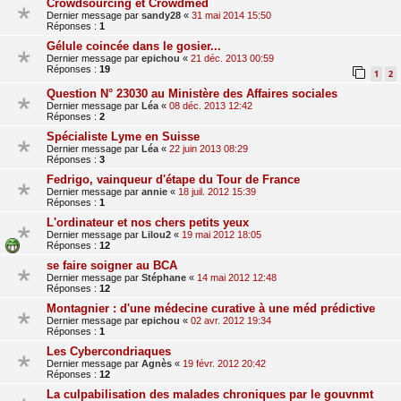
Crowdsourcing et Crowdmed
Dernier message par
sandy28
«
31 mai 2014 15:50
Réponses :
1
Gélule coincée dans le gosier...
Dernier message par
epichou
«
21 déc. 2013 00:59
Réponses :
19
1
2
Question N° 23030 au Ministère des Affaires sociales
Dernier message par
Léa
«
08 déc. 2013 12:42
Réponses :
2
Spécialiste Lyme en Suisse
Dernier message par
Léa
«
22 juin 2013 08:29
Réponses :
3
Fedrigo, vainqueur d'étape du Tour de France
Dernier message par
annie
«
18 juil. 2012 15:39
Réponses :
1
L'ordinateur et nos chers petits yeux
Dernier message par
Lilou2
«
19 mai 2012 18:05
Réponses :
12
se faire soigner au BCA
Dernier message par
Stéphane
«
14 mai 2012 12:48
Réponses :
12
Montagnier : d'une médecine curative à une méd prédictive
Dernier message par
epichou
«
02 avr. 2012 19:34
Réponses :
1
Les Cybercondriaques
Dernier message par
Agnès
«
19 févr. 2012 20:42
Réponses :
12
La culpabilisation des malades chroniques par le gouvnmt