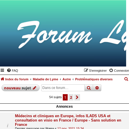
FAQ
S’enregistrer
Connexion
Index du forum
Maladie de Lyme
Autre
Problématiques diverses
rechercher
recherche
avan
nouveau
sujet
1
2
suivante
54 sujets
Annonces
Médecins et cliniques en Europe, infos ILADS USA et
consultation en visio en France / Europe - Sans solution en
France
Dernier message par
litana
«
12 nov. 2021 15:34