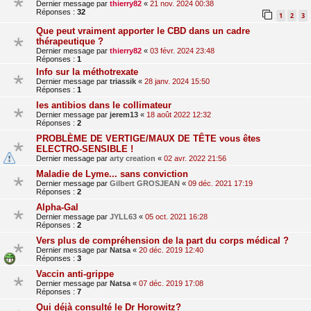
Dernier message par
thierry82
«
21 nov. 2024 00:38
Réponses :
32
1
2
3
Que peut vraiment apporter le CBD dans un cadre
thérapeutique ?
Dernier message par
thierry82
«
03 févr. 2024 23:48
Réponses :
1
Info sur la méthotrexate
Dernier message par
triassik
«
28 janv. 2024 15:50
Réponses :
1
les antibios dans le collimateur
Dernier message par
jerem13
«
18 août 2022 12:32
Réponses :
2
PROBLÈME DE VERTIGE/MAUX DE TÊTE vous êtes
ELECTRO-SENSIBLE !
Dernier message par
arty creation
«
02 avr. 2022 21:56
Maladie de Lyme... sans conviction
Dernier message par
Gilbert GROSJEAN
«
09 déc. 2021 17:19
Réponses :
2
Alpha-Gal
Dernier message par
JYLL63
«
05 oct. 2021 16:28
Réponses :
2
Vers plus de compréhension de la part du corps médical ?
Dernier message par
Natsa
«
20 déc. 2019 12:40
Réponses :
3
Vaccin anti-grippe
Dernier message par
Natsa
«
07 déc. 2019 17:08
Réponses :
7
Qui déjà consulté le Dr Horowitz?