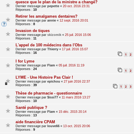
quesce que le plan de la ministre a changé?
Dernier message par
pepette
«
20 oct. 2016 23:31
Réponses :
10
Retirer les amalgames dentaires?
Dernier message par
annie
«
12 sept. 2016 20:01
Réponses :
8
Invasion de tiques
Dernier message par
skizomik
«
25 juil. 2016 15:06
Réponses :
11
L'appel de 100 médecins dans l'Obs
Dernier message par
Thierry
«
17 juil. 2016 15:07
Réponses :
16
1
2
I for Lyme
Dernier message par
Flam
«
05 juil. 2016 11:19
Réponses :
24
1
2
LYME - Une Histoire Pas Clair !
Dernier message par
epichou
«
27 juin 2016 22:37
Réponses :
39
1
2
3
Thèse de pharmacie - questionnaire
Dernier message par
$issi77
«
11 mars 2016 13:27
Réponses :
10
Santé publique ?
Dernier message par
Flam
«
15 déc. 2015 20:14
Réponses :
13
aide financière CPAM
Dernier message par
louve66
«
13 oct. 2015 20:06
Réponses :
9