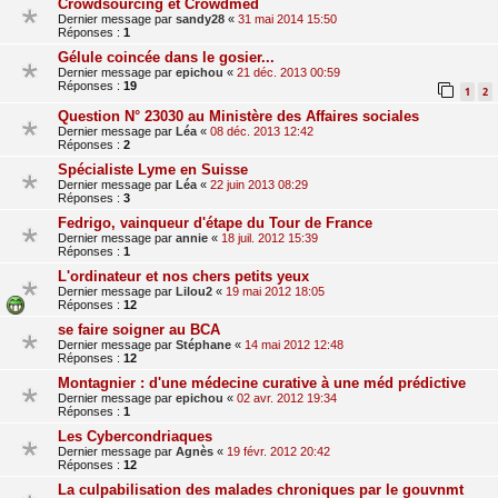
Crowdsourcing et Crowdmed
Dernier message par
sandy28
«
31 mai 2014 15:50
Réponses :
1
Gélule coincée dans le gosier...
Dernier message par
epichou
«
21 déc. 2013 00:59
Réponses :
19
1
2
Question N° 23030 au Ministère des Affaires sociales
Dernier message par
Léa
«
08 déc. 2013 12:42
Réponses :
2
Spécialiste Lyme en Suisse
Dernier message par
Léa
«
22 juin 2013 08:29
Réponses :
3
Fedrigo, vainqueur d'étape du Tour de France
Dernier message par
annie
«
18 juil. 2012 15:39
Réponses :
1
L'ordinateur et nos chers petits yeux
Dernier message par
Lilou2
«
19 mai 2012 18:05
Réponses :
12
se faire soigner au BCA
Dernier message par
Stéphane
«
14 mai 2012 12:48
Réponses :
12
Montagnier : d'une médecine curative à une méd prédictive
Dernier message par
epichou
«
02 avr. 2012 19:34
Réponses :
1
Les Cybercondriaques
Dernier message par
Agnès
«
19 févr. 2012 20:42
Réponses :
12
La culpabilisation des malades chroniques par le gouvnmt