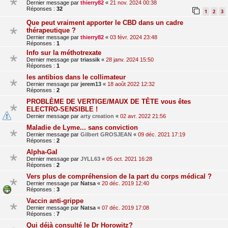
Dernier message par
thierry82
«
21 nov. 2024 00:38
Réponses :
32
1
2
3
Que peut vraiment apporter le CBD dans un cadre
thérapeutique ?
Dernier message par
thierry82
«
03 févr. 2024 23:48
Réponses :
1
Info sur la méthotrexate
Dernier message par
triassik
«
28 janv. 2024 15:50
Réponses :
1
les antibios dans le collimateur
Dernier message par
jerem13
«
18 août 2022 12:32
Réponses :
2
PROBLÈME DE VERTIGE/MAUX DE TÊTE vous êtes
ELECTRO-SENSIBLE !
Dernier message par
arty creation
«
02 avr. 2022 21:56
Maladie de Lyme... sans conviction
Dernier message par
Gilbert GROSJEAN
«
09 déc. 2021 17:19
Réponses :
2
Alpha-Gal
Dernier message par
JYLL63
«
05 oct. 2021 16:28
Réponses :
2
Vers plus de compréhension de la part du corps médical ?
Dernier message par
Natsa
«
20 déc. 2019 12:40
Réponses :
3
Vaccin anti-grippe
Dernier message par
Natsa
«
07 déc. 2019 17:08
Réponses :
7
Qui déjà consulté le Dr Horowitz?