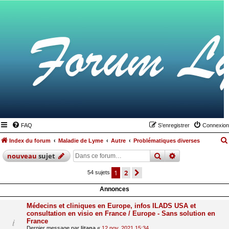
FAQ
S’enregistrer
Connexion
Index du forum
Maladie de Lyme
Autre
Problématiques diverses
rechercher
recherche
avan
nouveau
sujet
1
2
suivante
54 sujets
Annonces
Médecins et cliniques en Europe, infos ILADS USA et
consultation en visio en France / Europe - Sans solution en
France
Dernier message par
litana
«
12 nov. 2021 15:34