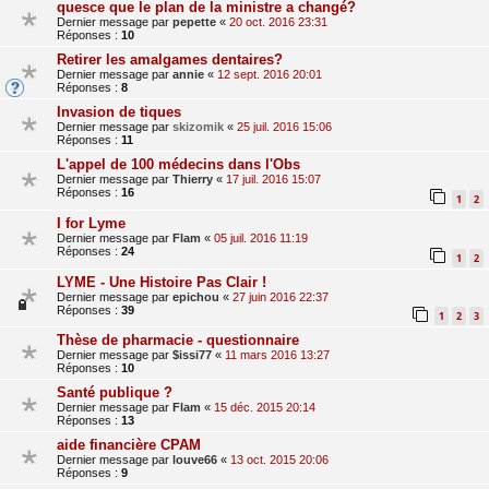
quesce que le plan de la ministre a changé?
Dernier message par
pepette
«
20 oct. 2016 23:31
Réponses :
10
Retirer les amalgames dentaires?
Dernier message par
annie
«
12 sept. 2016 20:01
Réponses :
8
Invasion de tiques
Dernier message par
skizomik
«
25 juil. 2016 15:06
Réponses :
11
L'appel de 100 médecins dans l'Obs
Dernier message par
Thierry
«
17 juil. 2016 15:07
Réponses :
16
1
2
I for Lyme
Dernier message par
Flam
«
05 juil. 2016 11:19
Réponses :
24
1
2
LYME - Une Histoire Pas Clair !
Dernier message par
epichou
«
27 juin 2016 22:37
Réponses :
39
1
2
3
Thèse de pharmacie - questionnaire
Dernier message par
$issi77
«
11 mars 2016 13:27
Réponses :
10
Santé publique ?
Dernier message par
Flam
«
15 déc. 2015 20:14
Réponses :
13
aide financière CPAM
Dernier message par
louve66
«
13 oct. 2015 20:06
Réponses :
9