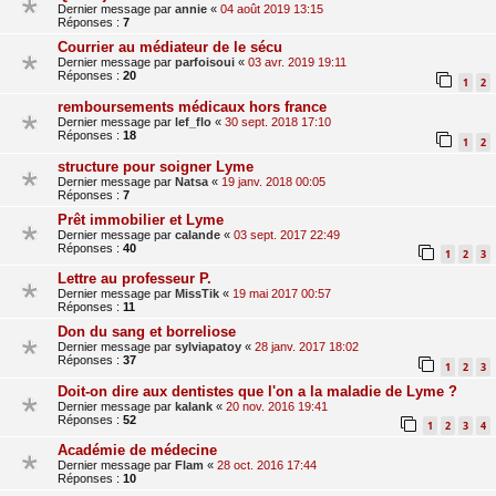
Dernier message par
annie
«
04 août 2019 13:15
Réponses :
7
Courrier au médiateur de le sécu
Dernier message par
parfoisoui
«
03 avr. 2019 19:11
Réponses :
20
1
2
remboursements médicaux hors france
Dernier message par
lef_flo
«
30 sept. 2018 17:10
Réponses :
18
1
2
structure pour soigner Lyme
Dernier message par
Natsa
«
19 janv. 2018 00:05
Réponses :
7
Prêt immobilier et Lyme
Dernier message par
calande
«
03 sept. 2017 22:49
Réponses :
40
1
2
3
Lettre au professeur P.
Dernier message par
MissTik
«
19 mai 2017 00:57
Réponses :
11
Don du sang et borreliose
Dernier message par
sylviapatoy
«
28 janv. 2017 18:02
Réponses :
37
1
2
3
Doit-on dire aux dentistes que l'on a la maladie de Lyme ?
Dernier message par
kalank
«
20 nov. 2016 19:41
Réponses :
52
1
2
3
4
Académie de médecine
Dernier message par
Flam
«
28 oct. 2016 17:44
Réponses :
10