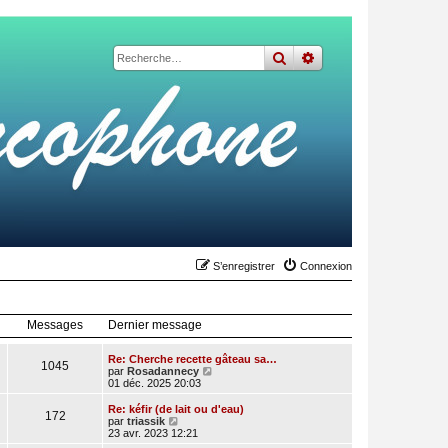
rechercher
recherche
avancée
S’enregistrer
Connexion
Messages
Dernier message
Re: Cherche recette gâteau sa…
1045
V
par
Rosadannecy
o
01 déc. 2025 20:03
i
r
Re: kéfir (de lait ou d'eau)
172
l
V
par
triassik
e
o
23 avr. 2023 12:21
d
i