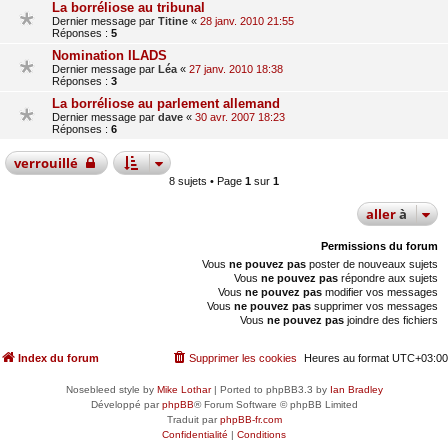
La borréliose au tribunal
Dernier message par
Titine
«
28 janv. 2010 21:55
Réponses :
5
Nomination ILADS
Dernier message par
Léa
«
27 janv. 2010 18:38
Réponses :
3
La borréliose au parlement allemand
Dernier message par
dave
«
30 avr. 2007 18:23
Réponses :
6
verrouillé
8 sujets • Page
1
sur
1
aller
à
Permissions du forum
Vous
ne pouvez pas
poster de nouveaux sujets
Vous
ne pouvez pas
répondre aux sujets
Vous
ne pouvez pas
modifier vos messages
Vous
ne pouvez pas
supprimer vos messages
Vous
ne pouvez pas
joindre des fichiers
Index du forum
Supprimer les cookies
Heures au format
UTC+03:00
Nosebleed style by
Mike Lothar
| Ported to phpBB3.3 by
Ian Bradley
Développé par
phpBB
® Forum Software © phpBB Limited
Traduit par
phpBB-fr.com
Confidentialité
|
Conditions